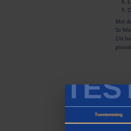
E
D
Met da
To Wo
Dit bo
person
TES
Bes
Toestemming
BOOST