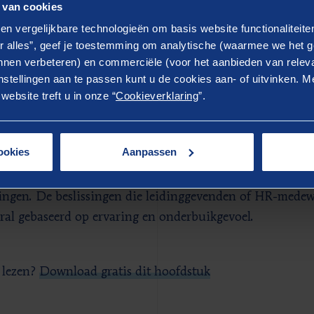
 van cookies
en vergelijkbare technologieën om basis website functionaliteit
r alles”, geef je toestemming om analytische (waarmee we het g
nen verbeteren) en commerciële (voor het aanbieden van releva
stellingen aan te passen kunt u de cookies aan- of uitvinken. Me
ebsite treft u in onze “
Cookieverklaring
”.
ruik je personeelsdata goed
door Hans van der Spek
 de meeste organisaties hebben beslissingen over belang
ookies
Aanpassen
gische impact. Toch worden de meeste HR beslissingen n
te concretiseren en meetbaar te maken. En zonder te evalu
singen. De beslissingen die leidinggevenden of HR-mede
ral gebaseerd op ervaring en onderbuikgevoel.
 lezen?
Download gratis dit hoofdstuk