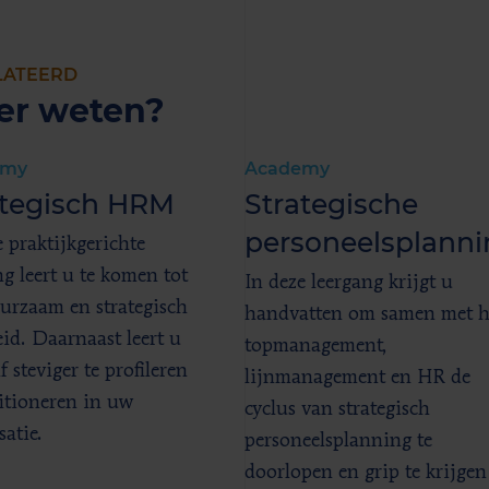
LATEERD
er weten?
emy
Academy
ategisch HRM
Strategische
personeelsplanni
e praktijkgerichte
ng leert u te komen tot
In deze leergang krijgt u
urzaam en strategisch
handvatten om samen met h
eid. Daarnaast leert u
topmanagement,
f steviger te profileren
lijnmanagement en HR de
itioneren in uw
cyclus van strategisch
satie.
personeelsplanning te
doorlopen en grip te krijgen