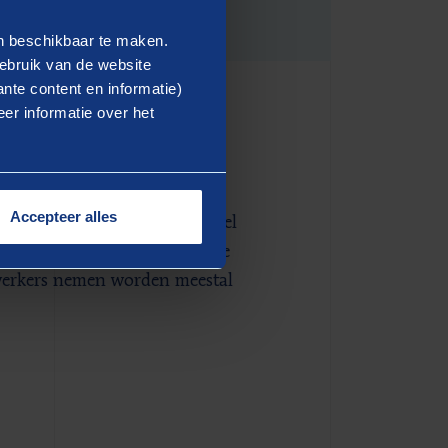
en beschikbaar te maken.
ebruik van de website
nte content en informatie)
er informatie over het
rijke HR-zaken grote
Accepteer alles
u nog genomen zonder het doel
eren wat het effect is van die
werkers nemen worden meestal