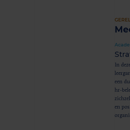
GERE
Me
Acad
Str
In dez
leerga
een du
hr-bel
zichzel
en pos
organi