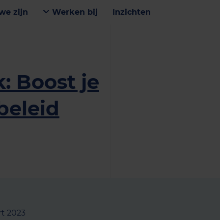
we zijn
Werken bij
Inzichten
: Boost je
beleid
rt 2023