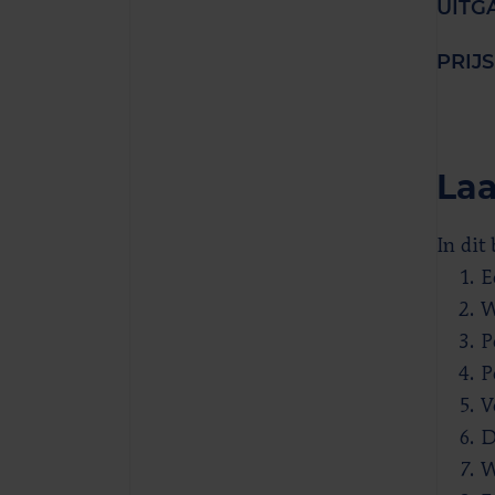
UITG
PRIJS
Laa
In dit
E
W
P
P
V
D
W