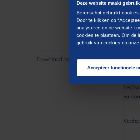
Deze website maakt gebruik
Berenschot gebruikt cookies 
Door te klikken op “Acceptee
analyseren en de website kun
cookies te plaatsen. Om de in
gebruik van cookies op onze w
Zo geb
Download hoofdstuk
Binnen
Accepteer functionele c
strate
ervan 
beslis
en voo
Verder