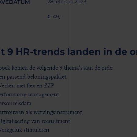
AVEDATUM
28 februari 2023
€ 49,-
t 9 HR-trends landen in de o
 boek komen de volgende 9 thema’s aan de orde:
en passend beloningspakket
erken met flex en ZZP
erformance management
ersoneelsdata
ertrouwen als wervingsinstrument
igitalisering van recruitment
erkgeluk stimuleren