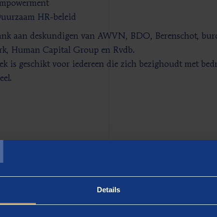
mpowerment
uurzaam HR-beleid
nk aan deskundigen van AWVN, BDO, Berenschot, buro 
rk, Human Capital Group en Rvdb.
ek is geschikt voor iedereen die zich bezighoudt met bed
eel.
T
tel het boek
Details
 JE PERSONEELSBELEID (NAAR RENDEMENT UITGE