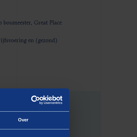
boumeester, Great Place
rijfsvoering en (gezond)
Over
VERIJ)