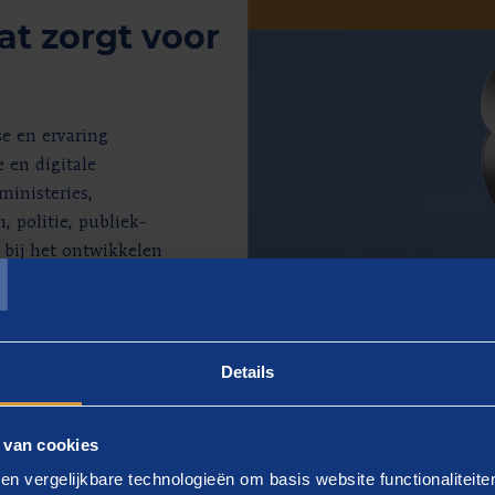
t zorgt voor
se en ervaring
 en digitale
ministeries,
T
 politie, publiek-
 bij het ontwikkelen
petente mensen.
Details
 van cookies
en vergelijkbare technologieën om basis website functionaliteit