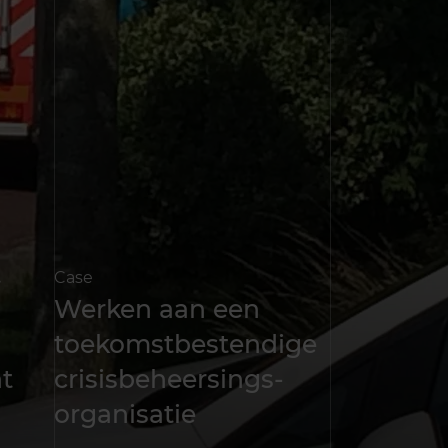
t
Case
Werken aan een
toekomstbestendige
t
crisisbeheersings­
organisatie