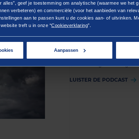
r alles”, geef je toestemming om analytische (waarmee we het g
Podcast
nen verbeteren) en commerciële (voor het aanbieden van releva
stellingen aan te passen kunt u de cookies aan- of uitvinken. Me
ebsite treft u in onze “
Cookieverklaring
”.
Berenschot Veili
In de Berenschot Veiligheidspo
onderwerpen in het veiligheids
ookies
Aanpassen
de actualiteit op het gebied va
alle afleveringen hier of ga na
LUISTER DE PODCAST