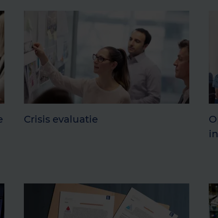
e
Crisis evaluatie
O
i