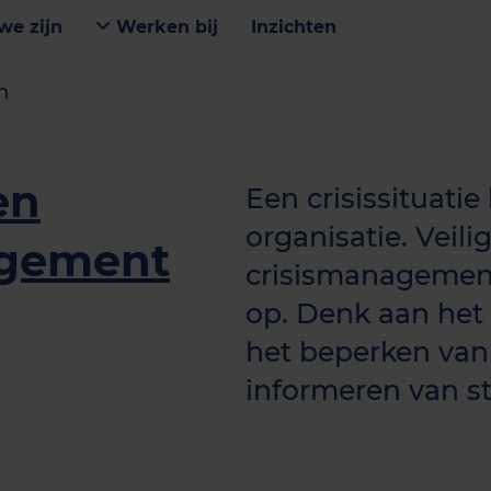
we zijn
Werken bij
Inzichten
n
en
Een crisissituati
organisatie. Veili
agement
crisismanagement
op. Denk aan het 
het beperken van
informeren van s