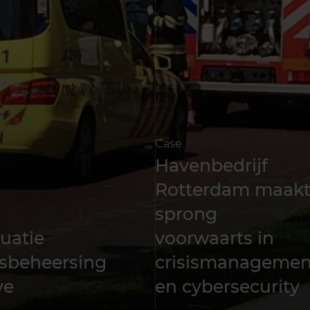
Case
Havenbedrijf
Rotterdam maak
sprong
uatie
voorwaarts in
isbeheersing
crisismanagemen
ve
en cybersecurity