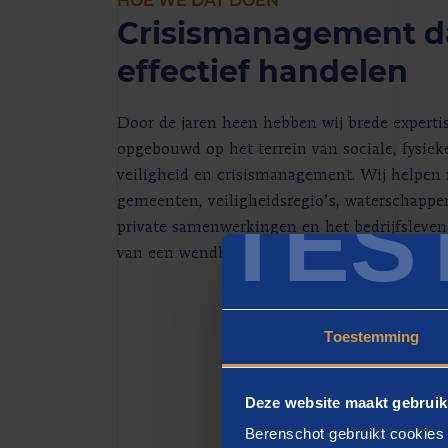
HOE WE DAT DOEN
Crisismanagement da
effectief handelen
Door de jaren heen hebben wij brede experti
opgebouwd op het terrein van sociale, fysieke
veiligheid en crisismanagement. Wij helpen 
TES
gemeenten, veiligheidsregio’s, waterschappen,
private samenwerkingen en het bedrijfsleven
van een wendbare crisisorganisatie met com
Toestemming
Deze website maakt gebruik
Berenschot gebruikt cookies 