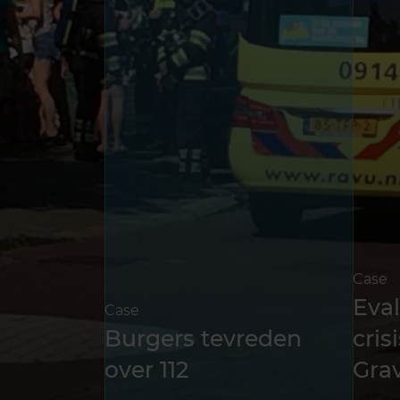
Case
Eval
Case
Burgers tevreden
cris
over 112
Gra