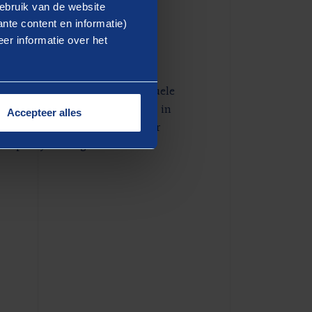
ebruik van de website
nte content en informatie)
er informatie over het
gheidspodcast
dcast praten wij u bij over actuele
- en crisisdomein. Wat valt op in
Accepteer alles
n veiligheid en crisis? Beluister
ar Spotify en volg ons!