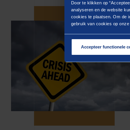
Door te klikken op “Acceptee
analyseren en de website kun
cookies te plaatsen. Om de in
gebruik van cookies op onze w
Accepteer functionele c