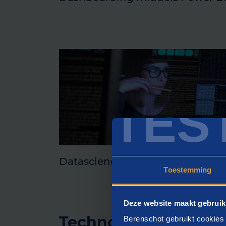
TES
Datascience
Toestemming
Deze website maakt gebruik
Technologie en plat
Berenschot gebruikt cookies 