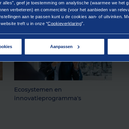
r alles”, geef je toestemming om analytische (waarmee we het g
nen verbeteren) en commerciële (voor het aanbieden van releva
en van data, gegevens en inzichten en maken dataproducten o
stellingen aan te passen kunt u de cookies aan- of uitvinken. Me
ebsite treft u in onze “
Cookieverklaring
”.
ookies
Aanpassen
Ecosystemen en
innovatieprogramma's