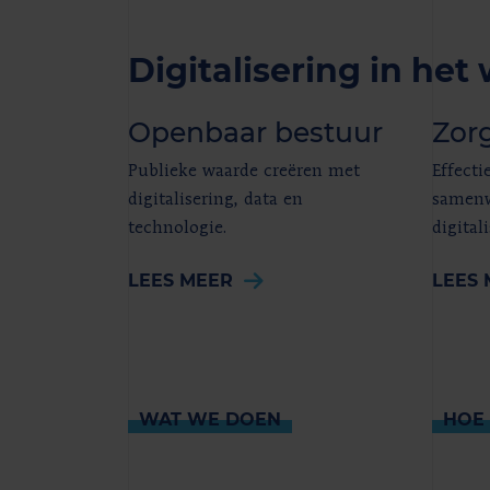
Digitalisering in het
Openbaar bestuur
Zor
Publieke waarde creëren met
Effecti
digitalisering, data en
samenw
technologie.
digitali
LEES MEER
LEES 
WAT WE DOEN
HOE