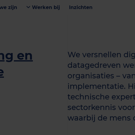
we zijn
Werken bij
Inzichten
ing en
We versnellen dig
datagedreven wer
e
organisaties – van
implementatie. H
technische expert
sectorkennis voo
waarbij de mens c