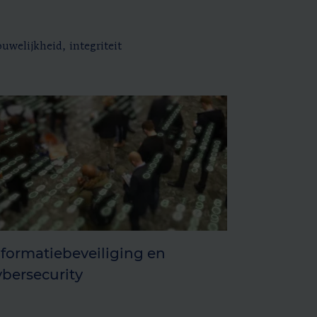
welijkheid, integriteit
nformatiebeveiliging en
ybersecurity