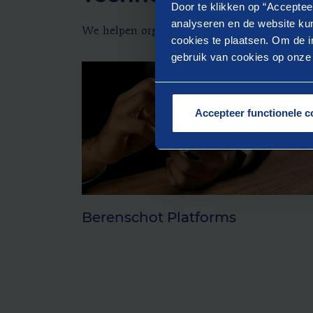
Door te klikken op “Acceptee
analyseren en de website kun
We helpen organisaties bij het veilig beher
cookies te plaatsen. Om de in
gebruik van cookies op onze w
Accepteer functionele c
Berenschot Platforms