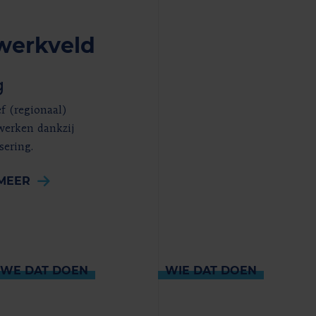
 werkveld
g
ef (regionaal)
erken dankzij
sering.
MEER
 WE DAT DOEN
WIE DAT DOEN