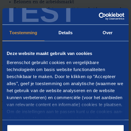
TEST
Belonen en de arbeidsmarkt
Primaire, secundaire en tertiaire arbeidsvoorwaarden
Modern beloningsbeleid
Pensioenen
Toestemming
Details
Over
Maatschappelijk verantwoord belonen
Juridische kader belonen en wijzigingen in
arbeidsvoorwaarden
Deze website maakt gebruik van cookies
Werkwijze
Berenschot gebruikt cookies en vergelijkbare
technologieën om basis website functionaliteiten
Deze leergang is praktisch ingericht, er wordt gebruik
beschikbaar te maken. Door te klikken op “Accepteer
gemaakt van relevante literatuur en theoretische
alles”, geef je toestemming om analytische (waarmee we
achtergronden. Tijdens de leergang 'Strategisch belonen
het gebruik van de website analyseren en de website
en arbeidsvoorwaarden' gaat u aan de slag met het
kunnen verbeteren) en commerciële (voor het aanbieden
voorgaande van relevante literatuur en werkt aan de hand
van relevante content en informatie) cookies te plaatsen.
van een aantal praktijkopdrachten uit. U deelt uw kennis
Om de instellingen aan te passen kunt u de cookies aan-
en ervaring met deelnemers van andere bedrijven en wordt
of uitvinken. Meer informatie over het gebruik van
opgeleid om te leren van deskundigen uit uw eigen
cookies op onze website treft u in onze