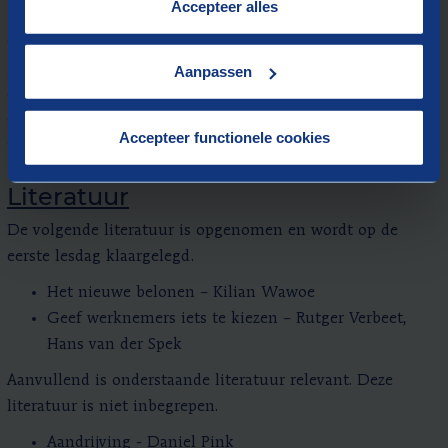
“
Cookieverklaring
”.
Accepteer alles
(bedrijfs)omgeving.
Onze trainers begeleiden u met uw eigen businesscase. U
gaat aan de slag met een beloningsvraagstuk binnen uw
Aanpassen
organisatie en formuleert een duidelijk plan van aanpak.
Op deze manier is de leergang direct van meerwaarde voor
Accepteer functionele cookies
uw organisatie.
Literatuur
De volgende literatuur is opgenomen en wordt op de
eerste lesdag klaargelegd.
Het nieuwe belonen – Kilian Wawoe
Geef werknemers iets te kiezen – Rutger Verbeet,
Hans van der Spek
Aanvullend is onderstaande literatuur relevant. Deze
literatuur is niet inbegrepen.
Aandrijving - Daniel Pink