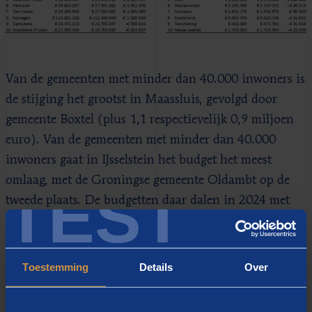
Van de gemeenten met minder dan 40.000 inwoners is
de stijging het grootst in Maassluis, gevolgd door
gemeente Boxtel (plus 1,1 respectievelijk 0,9 miljoen
euro). Van de gemeenten met minder dan 40.000
inwoners gaat in IJsselstein het budget het meest
omlaag, met de Groningse gemeente Oldambt op de
TEST
tweede plaats. De budgetten daar dalen in 2024 met
1,8 respectievelijk 0,5 miljoen euro. De volgende
tabellen tonen de budgetstijgingen en ‑dalingen per
inwoner.
Toestemming
Details
Over