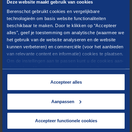
Deze website maakt gebruik van cookies
Berenschot gebruikt cookies en vergelijkbare
technologieën om basis website functionaliteiten
beschikbaar te maken. Door te klikken op “Accepteer
alles”, geef je toestemming om analytische (waarmee we
het gebruik van de website analyseren en de website
kunnen verbeteren) en commerciële (voor het aanbieden
van relevante content en informatie) cookies te plaatsen.
Om de instellingen aan te passen kunt u de cookies aan-
of uitvinken. Meer informatie over het gebruik van
cookies op onze website treft u in onze
“
Cookieverklaring
”.
Accepteer alles
Meer weten?
Aanpassen
U kunt een lijst van alle gemeenten met hun
definitieve budget 2023 en het voorlopig budget 2024
Accepteer functionele cookies
downloaden
. Hieronder bij de downloads staat tevens