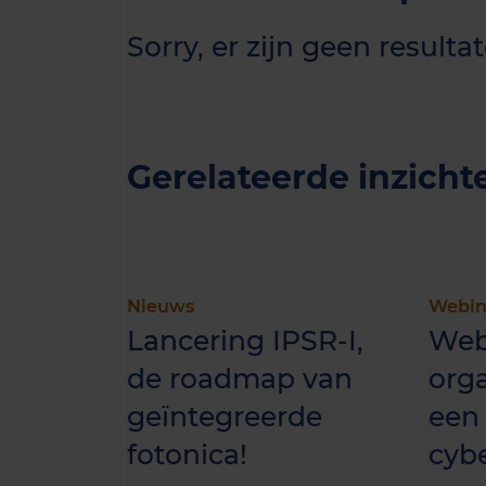
Sorry, er zijn geen resul
Gerelateerde inzicht
Nieuws
Webin
Lancering IPSR-I,
Web
de roadmap van
org
geïntegreerde
een 
fotonica!
cybe