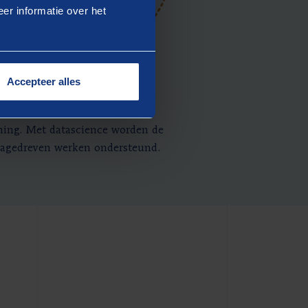
er informatie over het
Accepteer alles
ij het
CRISP-DM model
als
ening. Met datascience worden de
tagedreven werken ondersteund.