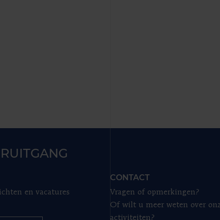
RUITGANG
CONTACT
ichten en vacatures
Vragen of opmerkingen?
Of wilt u meer weten over on
activiteiten?