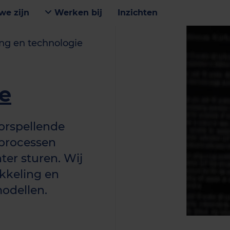
we zijn
Werken bij
Inzichten
ing en technologie
e
oorspellende
processen
nter sturen. Wij
ikkeling en
modellen.