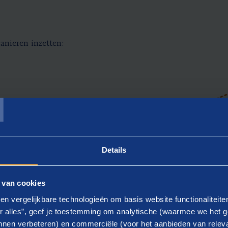
anieren inzetten:
T
ode met u mee aan
Details
nspraak met u een
n duurzame aanpak,
 van cookies
ntwikkel- en
en vergelijkbare technologieën om basis website functionaliteit
 we die oplossing
r alles”, geef je toestemming om analytische (waarmee we het g
nen verbeteren) en commerciële (voor het aanbieden van releva