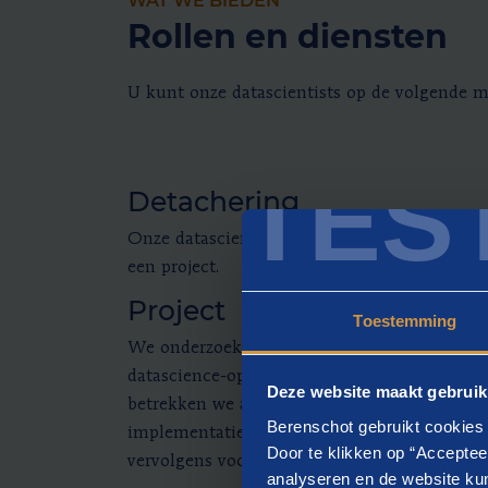
WAT WE BIEDEN
Rollen en diensten
U kunt onze datascientists op de volgende m
TES
Detachering
Onze datascientist werkt een bepaalde peri
een project.
Project
Toestemming
We onderzoeken en/of ontwikkelen in same
datascience-oplossing. Om te komen tot ee
Deze website maakt gebruik
betrekken we alle stakeholders tijdens het o
Berenschot gebruikt cookies 
implementatieproces. Indien gewenst kunnen
Door te klikken op “Acceptee
vervolgens voor u
beheren
en onderhouden.
analyseren en de website kun