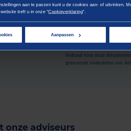
stellingen aan te passen kunt u de cookies aan- of uitvinken. Me
ebsite treft u in onze “
Cookieverklaring
”.
vaste service fee
ookies
Aanpassen
Het CRISP-DM model
Binnen Berenschot hanteren w
leidraad voor onze dienstverl
gearceerde onderdelen van da
 onze adviseurs