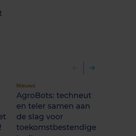
t
Nieuws
Webinar
AgroBots: techneut
Hoe helpt
en teler samen aan
administ
et
de slag voor
lasten ve
!
toekomstbestendige