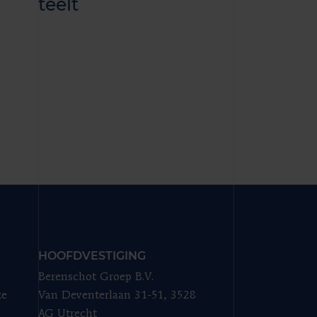
teelt
HOOFDVESTIGING
Berenschot Groep B.V.
ze
Van Deventerlaan 31-51, 3528
AG Utrecht