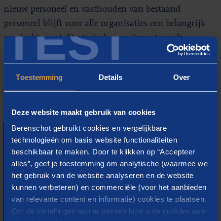
nieuw personeel en vasthouden van bestaand
TEST
personeel blijft voor alle organisaties een belangrijk
aandachtspunt. Strategisch recruitment wordt
derhalve steeds belangrijker. Succesvolle bedrijven
zetten meer in op het gebruik van application tracking
Toestemming
Details
Over
systems en actieve search met talentenpools.
Deze website maakt gebruik van cookies
Berenschot gebruikt cookies en vergelijkbare
technologieën om basis website functionaliteiten
beschikbaar te maken. Door te klikken op “Accepteer
alles”, geef je toestemming om analytische (waarmee we
het gebruik van de website analyseren en de website
kunnen verbeteren) en commerciële (voor het aanbieden
van relevante content en informatie) cookies te plaatsen.
Om de instellingen aan te passen kunt u de cookies aan-