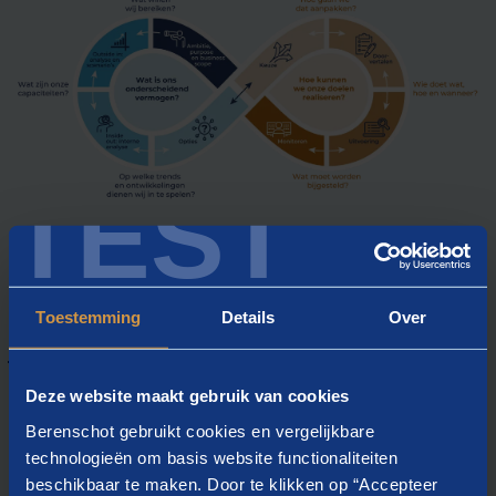
TEST
Toestemming
Details
Over
Onderzoek en analyse
Om weloverwogen strategische keuzes te kunnen maken
Deze website maakt gebruik van cookies
is grondig inzicht in de markt en supply chain vereist.
Berenschot gebruikt cookies en vergelijkbare
Daartoe voeren we uiteenlopende onderzoeken uit. Niet
technologieën om basis website functionaliteiten
alleen marktonderzoek, maar ook interne analyses om
beschikbaar te maken. Door te klikken op “Accepteer