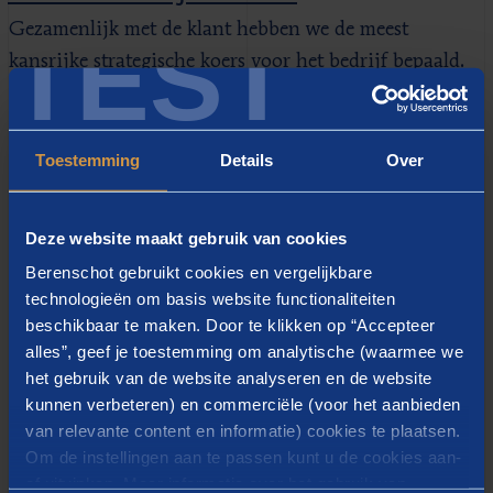
Gezamenlijk met de klant hebben we de meest
TEST
kansrijke strategische koers voor het bedrijf bepaald.
Dit heeft enerzijds geresulteerd in een scherpe
afbakening van het gewenste productportfolio en
noodzakelijke expansie naar het buitenland.
Toestemming
Details
Over
Anderzijds is er draagvlak, energie en eigenaarschap
gecreëerd in alle lagen van het bedrijf over de
Deze website maakt gebruik van cookies
strategische koers en de daadwerkelijke uitvoering
Berenschot gebruikt cookies en vergelijkbare
daarvan.
technologieën om basis website functionaliteiten
beschikbaar te maken. Door te klikken op “Accepteer
alles”, geef je toestemming om analytische (waarmee we
het gebruik van de website analyseren en de website
kunnen verbeteren) en commerciële (voor het aanbieden
van relevante content en informatie) cookies te plaatsen.
Om de instellingen aan te passen kunt u de cookies aan-
Blijf op de hoogte met onze
of uitvinken. Meer informatie over het gebruik van