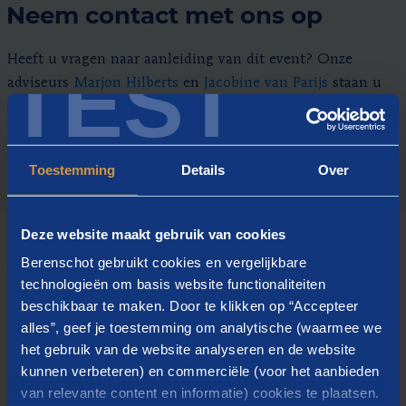
Neem contact met ons op
Heeft u vragen naar aanleiding van dit event? Onze
TEST
adviseurs
Marjon Hilberts
en
Jacobine van Parijs
staan u
graag te woord.
Toestemming
Details
Over
Deze website maakt gebruik van cookies
Berenschot gebruikt cookies en vergelijkbare
WAT WE DOEN
technologieën om basis website functionaliteiten
Onze diensten
beschikbaar te maken. Door te klikken op “Accepteer
alles”, geef je toestemming om analytische (waarmee we
Dienst
het gebruik van de website analyseren en de website
Organiseren en inrichten
kunnen verbeteren) en commerciële (voor het aanbieden
van relevante content en informatie) cookies te plaatsen.
De inrichting van uw organisatie bepaalt hoe