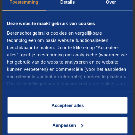
lerende aanpak voor uw ambtenaren.
Toestemming
Details
Over
Invulling regierol gemeenten en
Deze website maakt gebruik van cookies
regio's
Berenschot gebruikt cookies en vergelijkbare
technologieën om basis website functionaliteiten
Wij begeleiden u bij het invullen van de regierol in de
beschikbaar te maken. Door te klikken op “Accepteer
warmtetransitie, inclusief het opzetten van regionale
alles”, geef je toestemming om analytische (waarmee we
samenwerkingen.
het gebruik van de website analyseren en de website
kunnen verbeteren) en commerciële (voor het aanbieden
van relevante content en informatie) cookies te plaatsen.
Om de instellingen aan te passen kunt u de cookies aan-
of uitvinken. Meer informatie over het gebruik van
Advies gemeentelijke
cookies op onze website treft u in onze
warmtetransitie
“
Cookieverklaring
”.
Accepteer alles
Wij adviseren u over de volgende inhoudelijke stap in de
warmtetransitie, in een wijkgerichte of juist
Aanpassen
gemeentebrede aanpak.