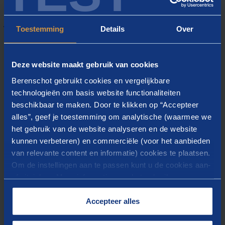
Met welke oplossingen kunnen
we u helpen?
Toestemming
Details
Over
Deze website maakt gebruik van cookies
Berenschot gebruikt cookies en vergelijkbare
technologieën om basis website functionaliteiten
Diensten voor het realiseren van
beschikbaar te maken. Door te klikken op “Accepteer
collectieve warmte
alles”, geef je toestemming om analytische (waarmee we
het gebruik van de website analyseren en de website
Wij helpen gemeenten en lokale partners bij het
kunnen verbeteren) en commerciële (voor het aanbieden
realiseren van collectieve warmte. Bijvoorbeeld door het
van relevante content en informatie) cookies te plaatsen.
maken van een warmtekavelstrategie, het organiseren van
Om de instellingen aan te passen kunt u de cookies aan-
een publiek warmtebedrijf, het ontwikkelen van
of uitvinken. Meer informatie over het gebruik van
businesscases en het begeleiden van partijen bij het
cookies op onze website treft u in onze
maken van (samenwerkings)afspraken.
“
Cookieverklaring
”.
Accepteer alles