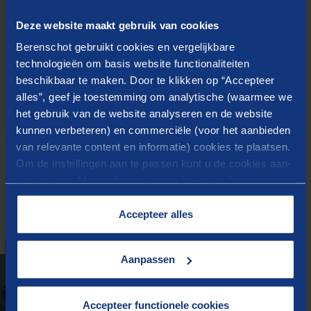
Begrip van de synergie tussen geoptimaliseerde
bedrijfsvoering en technologie, en de implicaties
Deze website maakt gebruik van cookies
voor de toekomst van de zorg.
Berenschot gebruikt cookies en vergelijkbare
Delen van gesprekken en ervaring over processen
technologieën om basis website functionaliteiten
beschikbaar te maken. Door te klikken op “Accepteer
in de zorg tijdens Zorg&ICT 2024
alles”, geef je toestemming om analytische (waarmee we
het gebruik van de website analyseren en de website
kunnen verbeteren) en commerciële (voor het aanbieden
van relevante content en informatie) cookies te plaatsen.
Om de instellingen aan te passen kunt u de cookies aan-
Webinar terugkijken
of uitvinken. Meer informatie over het gebruik van
cookies op onze website treft u in onze
“
Cookieverklaring
”.
Accepteer alles
Aanpassen
Accepteer functionele cookies