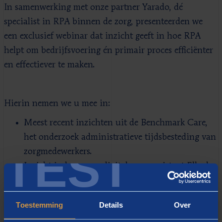
In samenwerking met onze partner Yarado, dé
specialist in RPA binnen de zorg, presenteerden we
een exclusief webinar dat inzicht geeft in hoe RPA
helpt om bedrijfsvoering én primair proces efficiënter
en effectiever te maken.
Hierin nemen we u mee in:
Meest recent inzichten uit de Benchmark Care,
het onderzoek administratieve tijdsbesteding van
TEST
zorgmedewerkers.
Inzicht in hoe onze digitale zorgassistent Elly de
efficiëntie en effectiviteit kan verhogen.
Echte praktijkvoorbeelden van succesvolle RPA-
Toestemming
Details
Over
implementaties in de zorg.