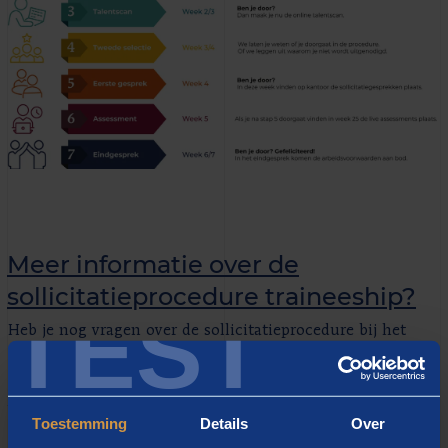
Meer informatie over de
sollicitatieprocedure traineeship?
TEST
Heb je nog vragen over de sollicitatieprocedure bij het
traineeship? Neem dan gerust contact op met onze
recruiters via
werkenbij@berenschot.nl
. Zij helpen je graag
verder!
Toestemming
Details
Over