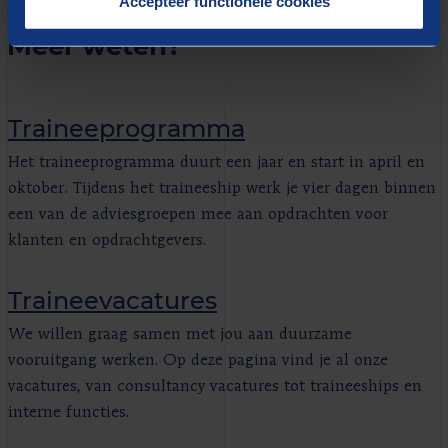
Accepteer functionele cookies
VERDER LEZEN
Meer weten?
Traineeprogramma
Het traineeprogramma duurt een jaar en start in april en
oktober. Tijdens het traineeship werk je vier dagen binnen
een van de adviesgroepen mee aan opdrachten voor
klanten en opdrachtgevers.
Traineevacatures
We willen graag samen met jou aan duurzame
vooruitgang werken. Op deze pagina vind je al onze
vacatures, van consultancy vacatures tot traineeships en
interne functies.