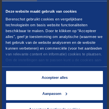
Deze website maakt gebruik van cookies
Berenschot gebruikt cookies en vergelijkbare
technologieën om basis website functionaliteiten
beschikbaar te maken. Door te klikken op “Accepteer
alles”, geef je toestemming om analytische (waarmee we
het gebruik van de website analyseren en de website
Blijf op de hoogte van onze
kunnen verbeteren) en commerciële (voor het aanbieden
vacatures
van relevante content en informatie) cookies te plaatsen.
Om de instellingen aan te passen kunt u de cookies aan-
Meld je aan voor onze nieuwsbrief
of uitvinken. Meer informatie over het gebruik van
cookies op onze website treft u in onze
AANMELDEN
“
Cookieverklaring
”.
Accepteer alles
Aanpassen