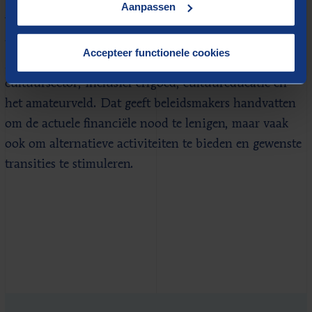
Aanpassen
Verder bevat
de gids
een flink aantal goede
voorbeelden van hoe grote, middelgrote en kleine
Accepteer functionele cookies
gemeenten deze middelen inzetten voor steun aan de
cultuursector, inclusief erfgoed, cultuureducatie en
het amateurveld. Dat geeft beleidsmakers handvatten
om de actuele financiële nood te lenigen, maar vaak
ook om alternatieve activiteiten te bieden en gewenste
transities te stimuleren.