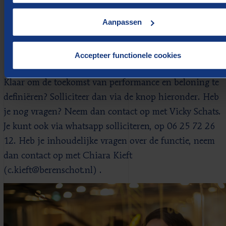
volop mogelijkheden voor zowel persoonlijke als
Aanpassen
professionele groei, waarbij we jouw initiatief
graag omarmen en faciliteren.
Accepteer functionele cookies
Interesse?
Klaar om de toekomst van performance en beloning te
definiëren? Solliciteer dan via de knop hieronder. Heb
je nog vragen? Neem dan contact op met Vicky Schats.
Je kunt ook via whatsapp solliciteren, op 06 25 72 26
12. Heb je inhoudelijke vragen over de functie, neem
dan contact op met Chiara Kieft
(c.kieft@berenschot.nl) .