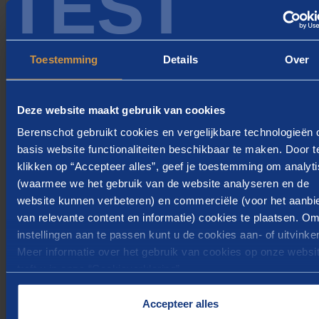
TEST
maximaal 20 bij te kopen.
een vrij in te delen feestdagenbudget
een laptop en telefoon
Toestemming
Details
Over
een auto van de zaak of een mobiliteitsbudget, je
mag kiezen
Deze website maakt gebruik van cookies
een mooie pensioenregeling
Berenschot gebruikt cookies en vergelijkbare technologieën
als start een jaarcontract, met de mogelijkheid tot
basis website functionaliteiten beschikbaar te maken. Door t
een vast dienstverband bij goede prestaties
klikken op “Accepteer alles”, geef je toestemming om analyt
flexibiliteit in jouw werklocatie, waarbij je in
(waarmee we het gebruik van de website analyseren en de
overleg met de opdrachtgever kunt kiezen tussen
website kunnen verbeteren) en commerciële (voor het aanbi
werken op locatie bij de klant, thuiswerken of op
van relevante content en informatie) cookies te plaatsen. O
instellingen aan te passen kunt u de cookies aan- of uitvinke
ons kantoor, dat een gezellige ontmoetingsplaats
Meer informatie over het gebruik van cookies op onze websi
is
treft u in onze “
Cookieverklaring
”.
te maken met een platte organisatie met korte
communicatielijnen, er wordt echt naar je
Accepteer alles
geluisterd