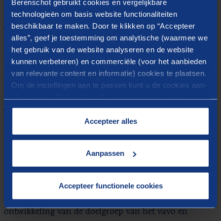
Berenschot gebruikt cookies en vergelijkbare
technologieën om basis website functionaliteiten
4. Concurrentieanalyse
beschikbaar te maken. Door te klikken op “Accepteer
alles”, geef je toestemming om analytische (waarmee we
Wie zijn de concurrenten en wat bieden ze aan? Hoe
het gebruik van de website analyseren en de website
verhoudt zich dat tot het eigen aanbod? Er is hierbij
kunnen verbeteren) en commerciële (voor het aanbieden
nadrukkelijk ook gekeken naar particuliere aanbieders
van relevante content en informatie) cookies te plaatsen.
en nieuwe toetreders.
Om de instellingen aan te passen kunt u de cookies aan-
of uitvinken. Meer informatie over het gebruik van
cookies op onze website treft u in onze
Toekomstige instroom vavo-
“
Cookieverklaring
”.
Accepteer alles
onderwijs
Aanpassen
Op basis van verschillende interviews met
toeleverende scholen, RMC-regio’s,
decanen(netwerken) en een cijfermatige analyse
Accepteer functionele cookies
kwamen wij tot een duidelijk beeld van de toekomstige
ontwikkeling van de doelgroep van het vavo en