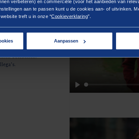
nen verbeteren) en commerciële (voor het aanbieden van releva
stellingen aan te passen kunt u de cookies aan- of uitvinken. Me
ransitie
ebsite treft u in onze “
Cookieverklaring
”.
ransitie. Dat doet
n om de beschikbare
ookies
Aanpassen
unnen betekenen?
lega’s.
Play