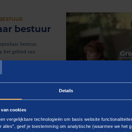
 BESTUUR
ar bestuur
openbaar bestuur.
T
op het gebied van
unnen betekenen?
 collega’s.
Details
Play
 van cookies
en vergelijkbare technologieën om basis website functionaliteit
r alles”, geef je toestemming om analytische (waarmee we het g