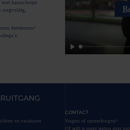
Ny met haarscherpe
m zorgvuldig,
unnen betekenen?
ollega’s.
Play
RUITGANG
CONTACT
ichten en vacatures
Vragen of opmerkingen?
Of wilt u meer weten over on