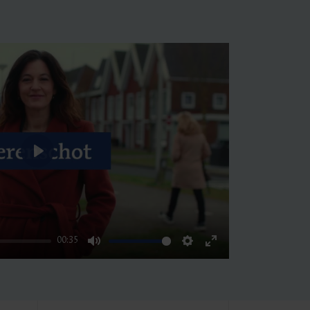
Play
00:35
Mute
Settings
Enter
fullscreen