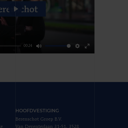
Play
00:24
Mute
Settings
Enter
fullscreen
HOOFDVESTIGING
Berenschot Groep B.V.
ze
Van Deventerlaan 31-51, 3528