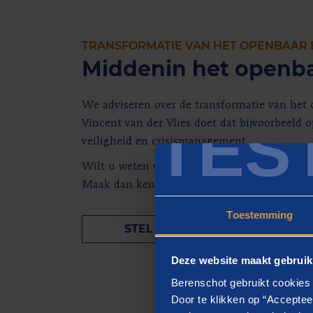
TRANSFORMATIE VAN HET OPENBAAR
Middenin het openba
We adviseren over de transformatie van het 
TES
Vincent van der Vlies doet dat bijvoorbeeld 
veiligheid en crisismanagement.
Wilt u weten wat we voor uw organisatie k
Maak dan kennis met Vincent of een van zijn
Toestemming
STEL EEN VRAAG
Deze website maakt gebruik
Berenschot gebruikt cookies 
Door te klikken op “Acceptee