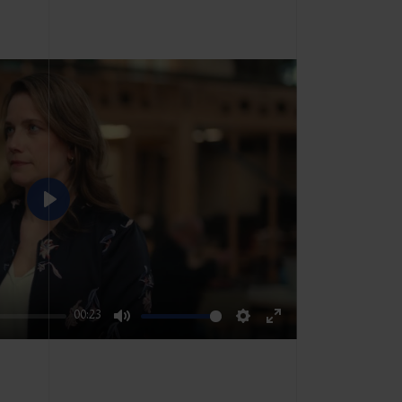
Play
00:23
Mute
Settings
Enter
fullscreen