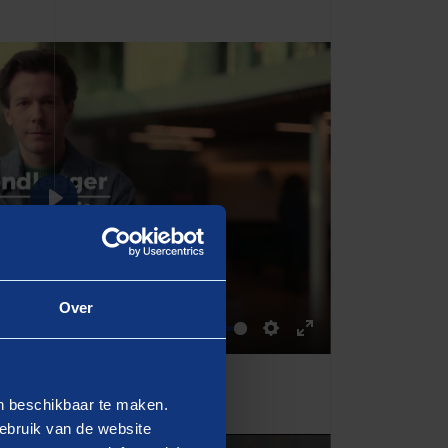
Play
Over
00:23
Mute
Settings
Enter
fullscreen
en beschikbaar te maken.
ebruik van de website