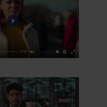
Play
00:24
Mute
Settings
Enter
fullscreen