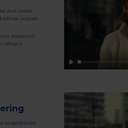
at doet Geertje
t scherpe analyses
unnen betekenen?
 collega’s.
Play
sering
en mogelijkheden