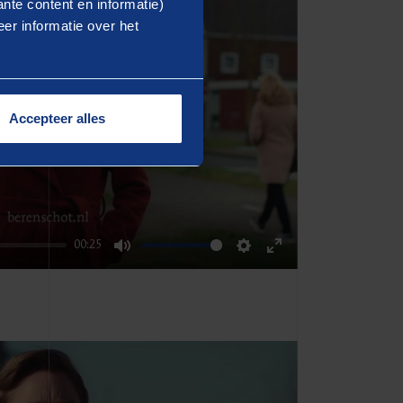
nte content en informatie)
er informatie over het
Accepteer alles
Play
00:25
Mute
Settings
Enter
fullscreen