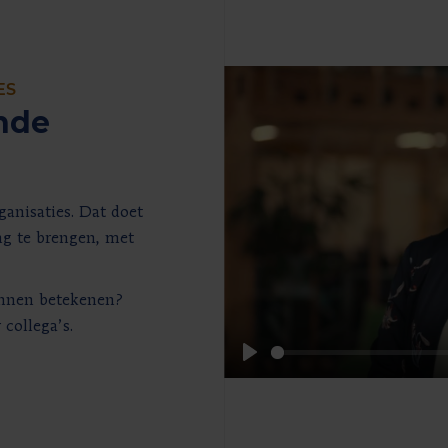
ES
nde
anisaties. Dat doet
ng te brengen, met
unnen betekenen?
collega’s.
Play