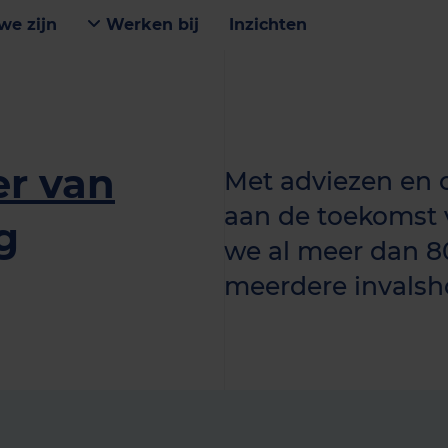
we zijn
Werken bij
Inzichten
r van
Met adviezen en
aan de toekomst 
g
we al meer dan 80 
meerdere invalsho