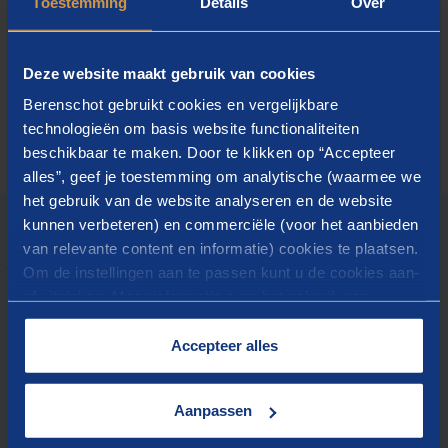
Toestemming
Details
Over
WIE DAT DOEN
Deze website maakt gebruik van cookies
Berenschot gebruikt cookies en vergelijkbare
technologieën om basis website functionaliteiten
beschikbaar te maken. Door te klikken op “Accepteer
alles”, geef je toestemming om analytische (waarmee we
het gebruik van de website analyseren en de website
kunnen verbeteren) en commerciële (voor het aanbieden
van relevante content en informatie) cookies te plaatsen.
Om de instellingen aan te passen kunt u de cookies aan-
WAT WE BIEDEN
Onze dienstverlening
of uitvinken. Meer informatie over het gebruik van
cookies op onze website treft u in onze
“
Cookieverklaring
”.
Accepteer alles
Basisopleiding crisiscommunicatie (op maat)
Basistraining, gevorderde training, roltraining
Crisis(communicatie)oefening
Aanpassen
Ontwerpen en schrijven crisisdraaiboek