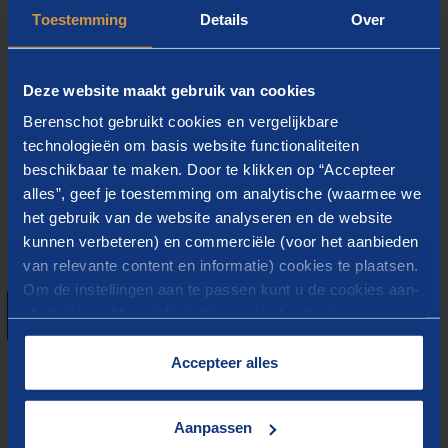
Stap 7: CSRD-rapportage
– voorbereiding van de periodieke
Toestemming
Details
Over
rapportage, waarin inspanningen en voortgang van de
gedefinieerde ESG-doelstellingen staan weergegeven
worden gepresenteerd.
Deze website maakt gebruik van cookies
Stap 8: Audit readiness
– klaar voor de strenge blik en
Berenschot gebruikt cookies en vergelijkbare
moeilijke vragen van de accountant.
technologieën om basis website functionaliteiten
beschikbaar te maken. Door te klikken op “Accepteer
alles”, geef je toestemming om analytische (waarmee we
het gebruik van de website analyseren en de website
kunnen verbeteren) en commerciële (voor het aanbieden
van relevante content en informatie) cookies te plaatsen.
Om de instellingen aan te passen kunt u de cookies aan-
of uitvinken. Meer informatie over het gebruik van
cookies op onze website treft u in onze
“
Cookieverklaring
”.
Accepteer alles
Aanpassen