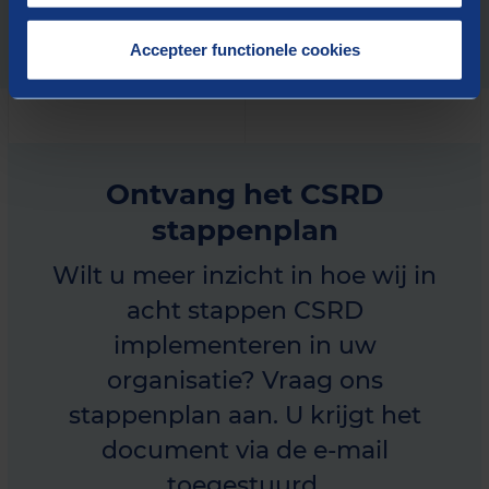
Accepteer functionele cookies
Ontvang het CSRD
stappenplan
Wilt u meer inzicht in hoe wij in
acht stappen CSRD
implementeren in uw
organisatie? Vraag ons
stappenplan aan. U krijgt het
document via de e-mail
toegestuurd.