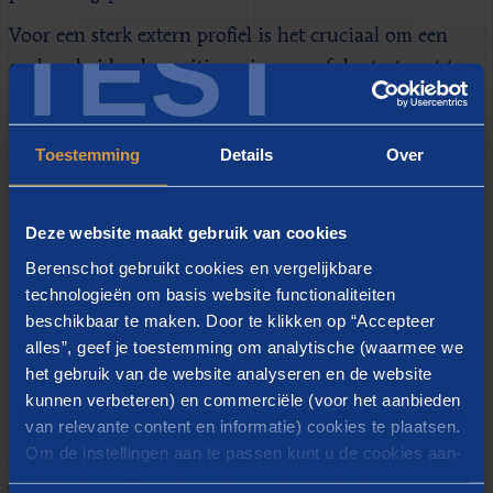
TEST
Voor een sterk extern profiel is het cruciaal om een
onderscheidende positionering vanaf de start vast te
stellen en daar consequent op door te bouwen. Een
scherpe positionering zorgt ervoor dat alle
Toestemming
Details
Over
toekomstige activiteiten en uitingen van een
organisatie met elkaar in lijn zijn. Dit creëert een
herkenbaar en vertrouwd beeld bij de doelgroepen.
Deze website maakt gebruik van cookies
Berenschot heeft in dit proces het voortouw genomen
Berenschot gebruikt cookies en vergelijkbare
en de sleutelfiguren begeleid en betrokken in het
technologieën om basis website functionaliteiten
beschikbaar te maken. Door te klikken op “Accepteer
leggen van de bouwstenen. Op deze manier staan zij
alles”, geef je toestemming om analytische (waarmee we
volledig achter de strategische keuzes en zijn zij
het gebruik van de website analyseren en de website
betrokken bij de toekomstige implementatie.
kunnen verbeteren) en commerciële (voor het aanbieden
van relevante content en informatie) cookies te plaatsen.
Samen publieke duurzame
Om de instellingen aan te passen kunt u de cookies aan-
of uitvinken. Meer informatie over het gebruik van
warmte versnellen