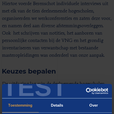
Hiertoe voerde Berenschot individuele interviews uit
met elk van de tien deelnemende hogescholen,
organiseerden we werkconferenties en zaten deze voor,
en namen deel aan diverse afstemmingsoverleggen.
Ook het schrijven van notities, het aanboren van
persoonlijke contacten bij de VNG en het grondig
inventariseren van verwantschap met bestaande
masteropleidingen was onderdeel van onze aanpak.
Keuzes bepalen
TEST
De uitdaging lag erin de deelnemende hogescholen
geïnspireerd en betrokken te houden, om de
inhoudelijke en onderwijskundige principes uit te
Toestemming
Details
Over
werken, en ook om de governance rondom de
masteropleiding vast te stellen. Zo moesten er keuzes