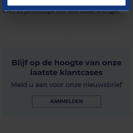
Ook werd zeer gewaardeerd dat we erin slaagden de
VNG als pleitbezorger voor deze master te krijgen.
Blijf op de hoogte van onze
laatste klantcases
Meld u aan voor onze nieuwsbrief
AANMELDEN