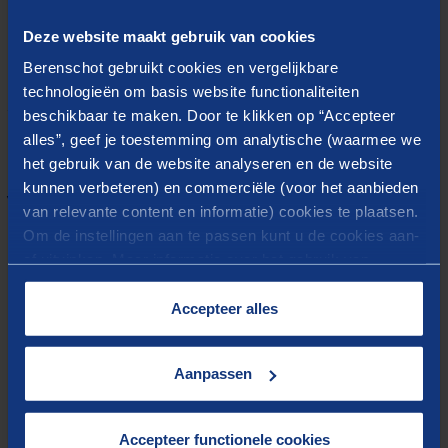
gemaakt worden over de vorm van de master
Deze website maakt gebruik van cookies
(voltijd/deeltijd, al dan niet Engelstalig, etc.), het
Berenschot gebruikt cookies en vergelijkbare
samenwerkingsarrangement tussen de hogescholen, en
technologieën om basis website functionaliteiten
welke thema's binnen de masteropleiding Kwaliteit
beschikbaar te maken. Door te klikken op “Accepteer
alles”, geef je toestemming om analytische (waarmee we
van de Leefomgeving passen en welke niet.
het gebruik van de website analyseren en de website
kunnen verbeteren) en commerciële (voor het aanbieden
Verbindende insteek
van relevante content en informatie) cookies te plaatsen.
Om de instellingen aan te passen kunt u de cookies aan-
Uiteindelijk hebben we op alle beoogde resultaten
of uitvinken. Meer informatie over het gebruik van
flinke stappen kunnen zetten, naar volle tevredenheid
cookies op onze website treft u in onze
“
Cookieverklaring
”.
Accepteer alles
van onze opdrachtgevers (een vertegenwoordiging
vanuit de betrokken hogescholen). Daarbij werden de
kwaliteit van de stukken, onze
Aanpassen
toegankelijkheid/reactietijd en de verbindende insteek
van de werkconferenties als succesfactoren genoemd.
Accepteer functionele cookies