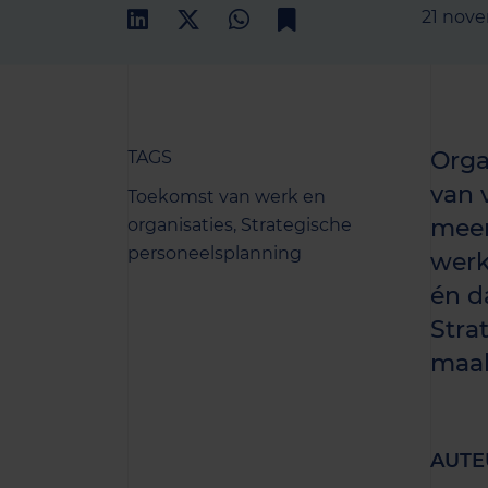
21 nov
Orga
TAGS
van 
Toekomst van werk en
meer
organisaties,
Strategische
personeelsplanning
werk
én d
Stra
maak
AUTE