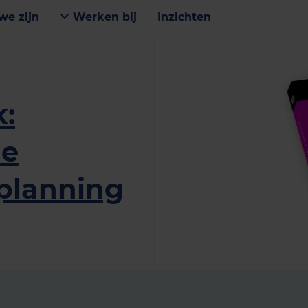
we zijn
Werken bij
Inzichten
:
he
planning