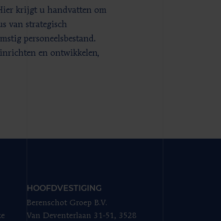
Hier krijgt u handvatten om
 van strategisch
omstig personeelsbestand.
 inrichten en ontwikkelen,
HOOFDVESTIGING
Berenschot Groep B.V.
ze
Van Deventerlaan 31-51, 3528