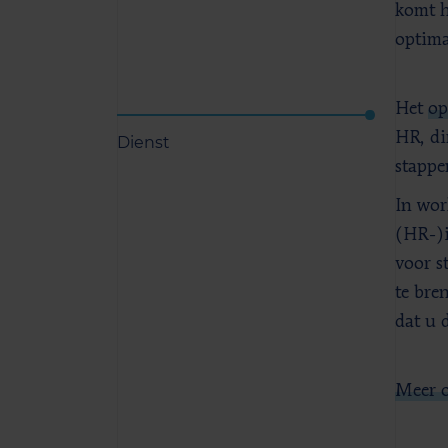
komt h
optima
Het
op
HR, di
Dienst
stappe
In wor
(HR-)i
voor s
te bre
dat u d
Meer o