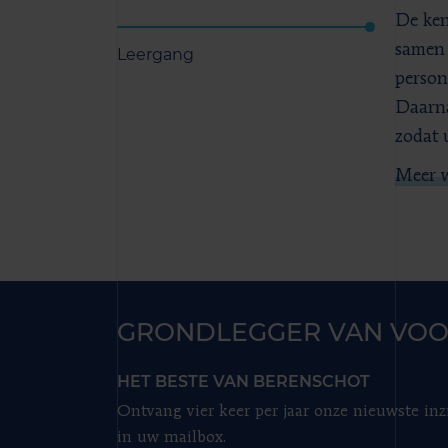
De ken
samen 
Leergang
person
Daarna
zodat 
Meer w
GRONDLEGGER VAN VOO
HET BESTE VAN BERENSCHOT
Ontvang vier keer per jaar onze nieuwste inz
in uw mailbox.