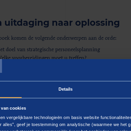
 uitdaging naar oplossing
 boek komen de volgende onderwerpen aan de orde:
T
et doel van strategische personeelsplanning
elke voorbereidingen moet u treffen?
e toekomst van werk en de bijbehorende personeelsbehoe
ntwikkeling van bestaand personeel
an analyse naar actieplan
Details
mplementeren en monitoren
 van cookies
en vergelijkbare technologieën om basis website functionaliteit
r alles”, geef je toestemming om analytische (waarmee we het g