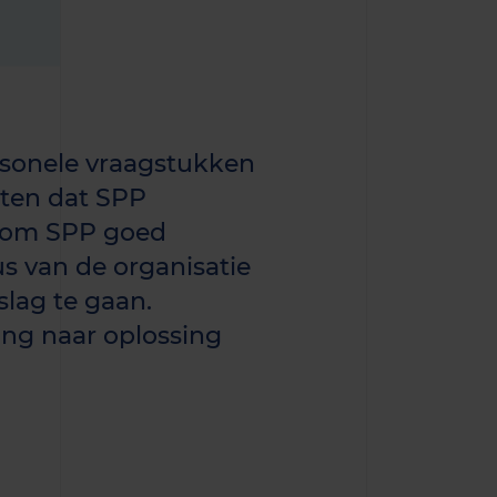
ersonele vraagstukken
eten dat SPP
k om SPP goed
us van de organisatie
lag te gaan.
ing naar oplossing