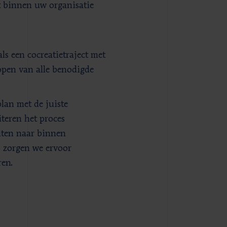
t binnen uw organisatie
ls een cocreatietraject met
open van alle benodigde
an met de juiste
iteren het proces
uiten naar binnen
s zorgen we ervoor
ren.