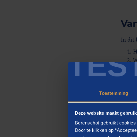
Van
In dit
TES
H
W
D
O
V
Toestemming
I
Deze website maakt gebruik
Berenschot gebruikt cookies 
Door te klikken op “Acceptee