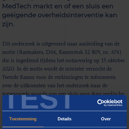
MedTech markt en of een sluis een
geëigende overheidsinterventie kan
zijn.
Dit onderzoek is uitgevoerd naar aanleiding van de
motie (Raemakers, D66, Kamerstuk 32 805, nr. 676)
die is ingediend tijdens het notaoverleg op 15 oktober
2020. In de motie wordt de minister verzocht de
Tweede Kamer voor de verkiezingen te informeren
TEST
over de uitkomsten van het onderzoek naar de
toegevoegde waarde van een sluis voor dure medische
hulpmiddelen én medische technologie (hierna:
MedTech middelen). Daarop heeft het Ministerie van
Toestemming
Details
Over
VWS Berenschot op 21 december 2020 opdracht
gegeven het onderzoek uit te voeren en is maandag 8