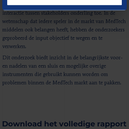
en de coronaperiode lieten geen discussies of
interactie tussen stakeholders onderling toe. In de
wetenschap dat iedere speler in de markt van MedTech
middelen ook belangen heeft, hebben de onderzoekers
geprobeerd de input objectief te wegen en te
verwerken.
Dit onderzoek biedt inzicht in de belangrijkste voor-
en nadelen van een sluis en mogelijke overige
instrumenten die gebruikt kunnen worden om
problemen binnen de MedTech markt aan te pakken.
Download het volledige rapport