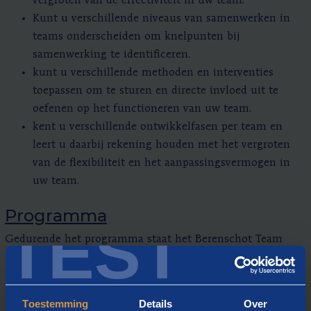
vergroten van de effectiviteit in uw team.
Kunt u verschillende niveaus van samenwerken in
teams onderscheiden om knelpunten bij
samenwerking te identificeren.
kunt u verschillende methoden en interventies
toepassen om te sturen en directe invloed uit te
oefenen op het functioneren van uw team.
kent u verschillende ontwikkelfasen per team en
leert u daarbij rekening houden met het vergroten
van de flexibiliteit en het aanpassingsvermogen in
uw team.
Programma
TEST
Gedurende het programma staat het Berenschot Team
Model centraal. Achtereenvolgens staan ​​de volgende
onderwerpen op het programma:
Structuur – Hoe ziet de structuur van uw team eruit
Toestemming
Details
Over