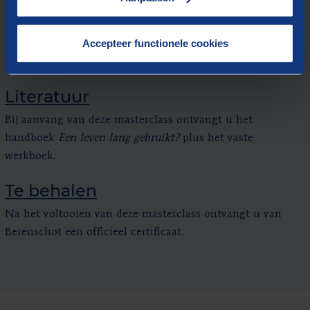
casuïstiek van deelnemers. Heeft u geen eigen casus om
te brengen? Geen probleem, er zijn voldoende
Accepteer functionele cookies
mogelijkheden om bij andere mee te kijken en
geïnspireerd te raken.
Literatuur
Bij aanvang van deze masterclass ontvangt u het
handboek
Een leven lang gebruikt?
plus het vaste
werkboek.
Te behalen
Na het voltooien van deze masterclass ontvangt u van
Berenschot een officieel certificaat.