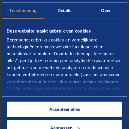
Middag
Toestemming
Details
Over
In de middag gaat u aan de slag met duurzame
inzetbaarheid aan de hand van diverse casuïstiek. Samen
ontwerpen we een passend levensfasebewust aanbod voor
Deze website maakt gebruik van cookies
medewerkers. Daarbij leert en profiteert u van relevante
Berenschot gebruikt cookies en vergelijkbare
evidence-based voorbeelden uit de praktijk.
technologieën om basis website functionaliteiten
Extra optie: terugkomdag
beschikbaar te maken. Door te klikken op “Accepteer
alles”, geef je toestemming om analytische (waarmee we
U kunt optioneel gebruik maken van een terugkomdag
het gebruik van de website analyseren en de website
waarbij de projectplannen van alle deelnemers zijn
kunnen verbeteren) en commerciële (voor het aanbieden
toegelaten in een intervisievorm. Tijdens deze bijeenkomst
van relevante content en informatie) cookies te plaatsen.
op het kantoor van Berenschot geven de experts en de
Om de instellingen aan te passen kunt u de cookies aan-
andere deelnemers elkaar feedback om te leren van elkaars
of uitvinken. Meer informatie over het gebruik van
projectplan.
cookies op onze website treft u in onze
“
Cookieverklaring
”.
Accepteer alles
Werkwijze
Deze masterclass stemt af op specifieke voorbeelden en
Aanpassen