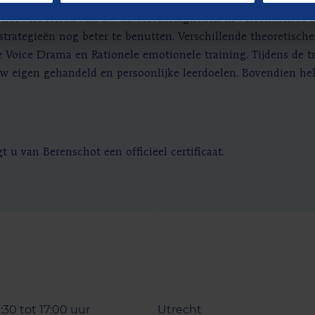
chte oefeningen, zelf ingebouwde casuïstiek en simulaties flin
 het verbeteren van uw adviesvaardigheden in verschillende s
strategieën nog beter te benutten. Verschillende theoretisc
Voice Drama en Rationele emotionele training. Tijdens de t
uw eigen gehandeld en persoonlijke leerdoelen. Bovendien help
u van Berenschot een officieel certificaat.
:30 tot 17:00 uur
Utrecht