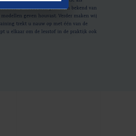
k reflecteren op uw rol en positie als
ituaties. U wordt zich praktisch bekend van
he modellen geven houvast. Verder maken wij
raining trekt u nauw op met één van de
t u elkaar om de lesstof in de praktijk ook