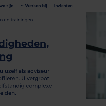
we zijn
Werken bij
Inzichten
n en trainingen
digheden,
ing
 u uzelf als adviseur
ofileren. U vergroot
elfstandig complexe
leiden.