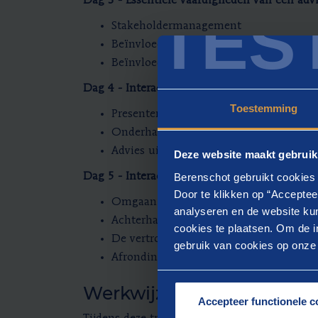
Dag 3 - Essentiële vaardigheden van een adv
TES
Stakeholdermanagement
Beïnvloedingsstijlen en de expertvalkui
Beïnvloedingsvaardigheden en authenti
Dag 4 - Interactie met de opdrachtgever: pr
Toestemming
Presenteren van een plan van aanpak
Onderhandelen met de opdrachtgever
Advies uitbrengen
Deze website maakt gebruik
Berenschot gebruikt cookies 
Dag 5 - Interactie met de opdrachtgever: o
Door te klikken op “Acceptee
Omgaan met weerstand en conflicthan
analyseren en de website kun
Achterhalen van conflicterende belang
cookies te plaatsen. Om de in
De vertrouwensformule
gebruik van cookies op onze w
Afronding van een adviestraject
Werkwijze
Accepteer functionele c