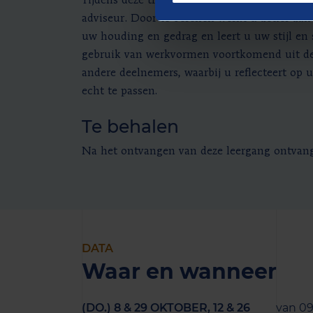
Tijdens deze training gaat u via praktijkgeri
adviseur. Door te oefenen werkt u actief aan
uw houding en gedrag en leert u uw stijl en 
gebruik van werkvormen voortkomend uit de 
andere deelnemers, waarbij u reflecteert op 
echt te passen.
Te behalen
Na het ontvangen van deze leergang ontvangt 
DATA
Waar en wanneer
(DO.) 8 & 29 OKTOBER, 12 & 26
van 09