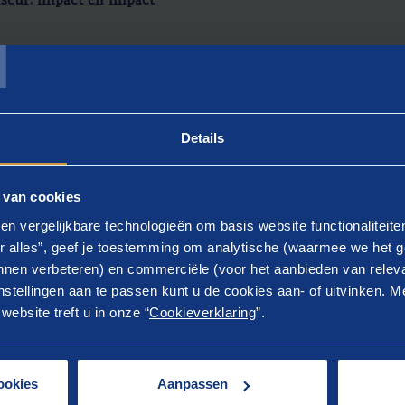
iseur: impact en impact
T
l
citeit
esenteren en onderhandelen
Details
 van cookies
en vergelijkbare technologieën om basis website functionaliteit
mgaan met weerstand
r alles”, geef je toestemming om analytische (waarmee we het g
teren
nen verbeteren) en commerciële (voor het aanbieden van releva
en
stellingen aan te passen kunt u de cookies aan- of uitvinken. Me
ebsite treft u in onze “
Cookieverklaring
”.
ookies
Aanpassen