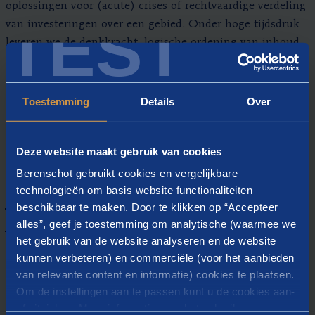
oplossingen voor (acute) crises of rechtvaardige verdeling
TEST
van investeringen over een gebied. Onder hoge tijdsdruk
leveren we de denkkracht, logische ordening van inhoud,
uitvoeringscapaciteit en bestuurlijke behendigheid om tot
gedragen afspraken te komen. We begeleiden
gezamenlijke analytische verkenningen voor een
Toestemming
Details
Over
mogelijke deal tot gestolde samenwerkingsafspraken in
een dealtekst, die we ook graag met uw coalitie van het
Deze website maakt gebruik van cookies
papier tillen.
Berenschot gebruikt cookies en vergelijkbare
technologieën om basis website functionaliteiten
Inrichten van het stelsel van het
beschikbaar te maken. Door te klikken op “Accepteer
openbaar bestuur
alles”, geef je toestemming om analytische (waarmee we
het gebruik van de website analyseren en de website
Het stelsel van het openbaar bestuur vraagt regelmatig
kunnen verbeteren) en commerciële (voor het aanbieden
om (beleidsmatige) aanpassingen. Net als het praktische
van relevante content en informatie) cookies te plaatsen.
samenspel tussen verschillende overheidslagen dat daarin
Om de instellingen aan te passen kunt u de cookies aan-
tot stand komt in arrangementen of coalities. Om regie te
of uitvinken. Meer informatie over het gebruik van