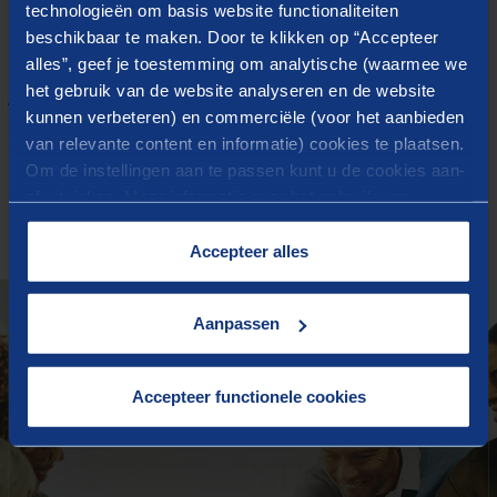
technologieën om basis website functionaliteiten
adviseur
beschikbaar te maken. Door te klikken op “Accepteer
alles”, geef je toestemming om analytische (waarmee we
Sorry, er zijn geen resultaten
het gebruik van de website analyseren en de website
kunnen verbeteren) en commerciële (voor het aanbieden
gevonden voor uw zoekopdracht
van relevante content en informatie) cookies te plaatsen.
Om de instellingen aan te passen kunt u de cookies aan-
of uitvinken. Meer informatie over het gebruik van
IN DE PRAKTIJK
cookies op onze website treft u in onze
Gerelateerde cases
“
Cookieverklaring
”.
Accepteer alles
Aanpassen
Accepteer functionele cookies