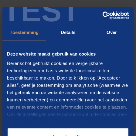
TEST
Passende afspraken
Toestemming
Details
Over
De NLggz en NVvP hopen dat regio’s en organisaties
de bouwstenen benutten om samen te bepalen waar de
meeste winst te behalen valt en waar zij dus als eerste
Deze website maakt gebruik van cookies
op in moeten zetten. Dit dient te resulteren in
Berenschot gebruikt cookies en vergelijkbare
duidelijke en voor de regio passende afspraken. Die
technologieën om basis website functionaliteiten
moeten ertoe leiden tot een zodanig inzet van de in de
beschikbaar te maken. Door te klikken op “Accepteer
alles”, geef je toestemming om analytische (waarmee we
regio werkzame psychiaters dat de continuïteit van
het gebruik van de website analyseren en de website
avond-, nacht- en weekenddiensten en van
kunnen verbeteren) en commerciële (voor het aanbieden
crisisdiensten te allen tijde is geborgd.
van relevante content en informatie) cookies te plaatsen.
Om de instellingen aan te passen kunt u de cookies aan-
of uitvinken. Meer informatie over het gebruik van
cookies op onze website treft u in onze
Downloads