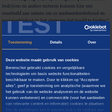
bedrijven en andere sectoren kunnen hier een
TEST
voorbeeld aan nemen om zo medewerkersbehoud en
personeelstekort in het algemeen het hoofd te bieden.”
Belangrijkste redenen waarom
Toestemming
Details
Over
het (nog) niet de gewenste
aandacht krijgt.
Deze website maakt gebruik van cookies
Ruim een kwart van de respondenten gaf aan dat er
Berenschot gebruikt cookies en vergelijkbare
weliswaar niet actief gestuurd wordt op diversiteit,
technologieën om basis website functionaliteiten
maar dat meer aandacht wel gewenst zou zijn. We
beschikbaar te maken. Door te klikken op “Accepteer
alles”, geef je toestemming om analytische (waarmee we
hebben deze groep gevraagd naar de redenen waarom
het gebruik van de website analyseren en de website
het (nog) niet gelukt is om de actieve sturing te
kunnen verbeteren) en commerciële (voor het aanbieden
realiseren.
van relevante content en informatie) cookies te plaatsen.
Om de instellingen aan te passen kunt u de cookies aan-
De hoofdreden blijkt te zijn dat het in de praktijk erg