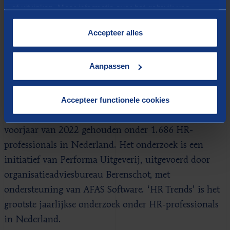
of uitvinken. Meer informatie over het gebruik van
lastig is om geschikte kandidaten te vinden om tot
cookies op onze website treft u in onze
meer diversiteit te komen en dan helpt het ook niet als
“
Cookieverklaring
”.
Accepteer alles
de organisatie van oudsher al weinig divers of
inclusief is.
Aanpassen
Over het onderzoek
Accepteer functionele cookies
Het jaarlijks terugkerend HR Trendonderzoek is in het
voorjaar van 2022 gehouden onder 1.686 HR-
professionals in Nederland. Het onderzoek is een
initiatief van Performa Uitgeverij, uitgevoerd door
organisatieadviesbureau Berenschot, met
ondersteuning van AFAS Software. ‘HR Trends’ is het
grootste jaarlijkse onderzoek onder HR-professionals
in Nederland.