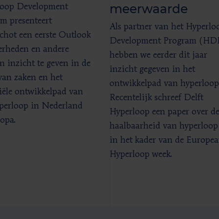
meerwaarde
loop Development
m presenteert
Als partner van het Hyperlo
chot een eerste Outlook
Development Program (HD
rheden en andere
hebben we eerder dit jaar
en inzicht te geven in de
inzicht gegeven in het
van zaken en het
ontwikkelpad van hyperloop
iële ontwikkelpad van
Recentelijk schreef Delft
perloop in Nederland
Hyperloop een paper over d
opa.
haalbaarheid van hyperloop
in het kader van de Europe
Hyperloop week.