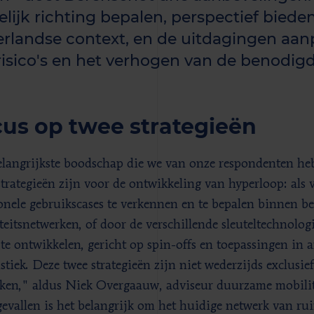
elijk richting bepalen, perspectief biede
rlandse context, en de uitdagingen aan
risico's en het verhogen van de benodigd
us op twee strategieën
langrijkste boodschap die we van onze respondenten heb
trategieën zijn voor de ontwikkeling van hyperloop: als 
onele gebruikscases te verkennen en te bepalen binnen b
teitsnetwerken, of door de verschillende sleuteltechnolo
 te ontwikkelen, gericht op spin-offs en toepassingen in
istiek. Deze twee strategieën zijn niet wederzijds exclusi
rken," aldus Niek Overgaauw, adviseur duurzame mobilite
gevallen is het belangrijk om het huidige netwerk van ru