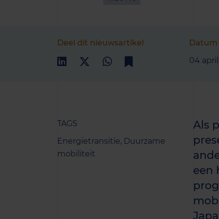
Deel dit nieuwsartikel
Datum
04 apri
Als 
TAGS
pres
Energietransitie,
Duurzame
ande
mobiliteit
een 
prog
mobi
Japa