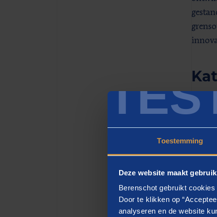
gestan
grenso
innova
Kat
TES
“Hyper
partne
hyperl
Toestemming
innova
Zelfs 
Deze website maakt gebruik
leiden
Berenschot gebruikt cookies 
toepas
Door te klikken op “Acceptee
nadruk
analyseren en de website kun