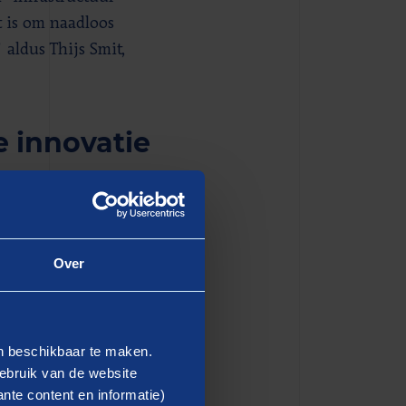
t is om naadloos
 aldus Thijs Smit,
e innovatie
n met publieke en private
r op de coördinatie voor
se hebben om van deze
Over
 van het HDP.
it, kan verdere ontwikkeling
en hebben in andere
en beschikbaar te maken.
 innovaties en HDP zou meer
ebruik van de website
nadrukken van deze
nte content en informatie)