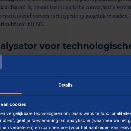
daardiseerd is, omdat technologische convergentie vereis
verschrijdend vervoer met hyperloop mogelijk te maken,"
tieadviseur bij NS.
alysator voor technologisch
T
loop kan alleen worden gerealiseerd door samen te werke
rs, ook in Europees verband. Het HDP richt zich daarvoo
oopontwikkeling tussen verschillende landen die interes
Details
tie werk te maken,” benadrukt Coen de Ronde, directeur
als hyperloop geen concrete oplossing biedt voor mobilite
 van cookies
 tot innovatieve spin-off technologieën die waarde kunn
en vergelijkbare technologieën om basis website functionaliteit
singen. Hyperloop is ook een unieke set technologische
r alles”, geef je toestemming om analytische (waarmee we het g
 kunnen leggen op dit aspect, inclusief het duidelijk be
nen verbeteren) en commerciële (voor het aanbieden van releva