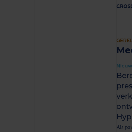
CROSS
GERE
Me
Nieuw
Ber
pres
ver
ont
Hyp
Als pa