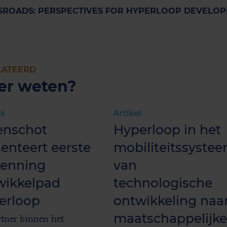
ROADS: PERSPECTIVES FOR HYPERLOOP DEVELOPM
LATEERD
er weten?
s
Artikel
enschot
Hyperloop in het
enteert eerste
mobiliteitssystee
kenning
van
wikkelpad
technologische
erloop
ontwikkeling naa
maatschappelijke
rtner binnen het