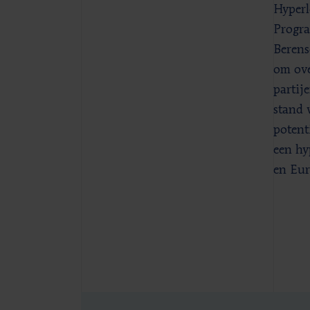
Hyper
Progra
Berens
om ove
partij
stand 
potent
een hy
en Eur