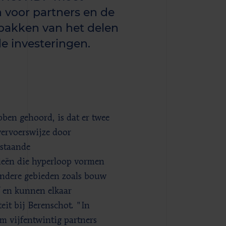
n voor partners en de
pakken van het delen
e investeringen.
ben gehoord, is dat er twee
vervoerswijze door
estaande
gieën die hyperloop vormen
 andere gebieden zoals bouw
ef en kunnen elkaar
it bij Berenschot. "In
im vijfentwintig partners