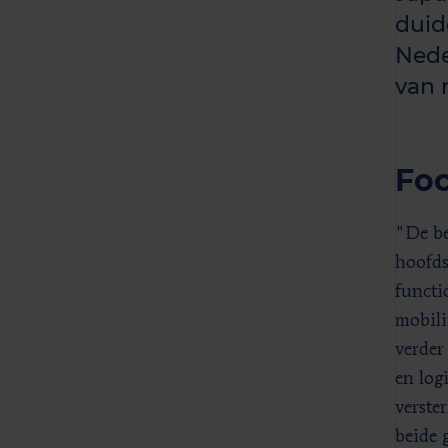
duid
Nede
van 
Foc
"De be
hoofds
functi
mobili
verder
en log
verste
beide 