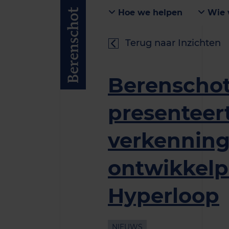
Hoe we helpen
Wie 
Terug naar Inzichten
Berenscho
presenteer
verkennin
ontwikkel
Hyperloop
NIEUWS