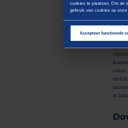
sleute
cookies te plaatsen. Om de in
gebruik van cookies op onze w
Fin
Accepteer functionele c
"Het w
infras
outloo
kunnen
risico
mobili
partne
te hale
Dow