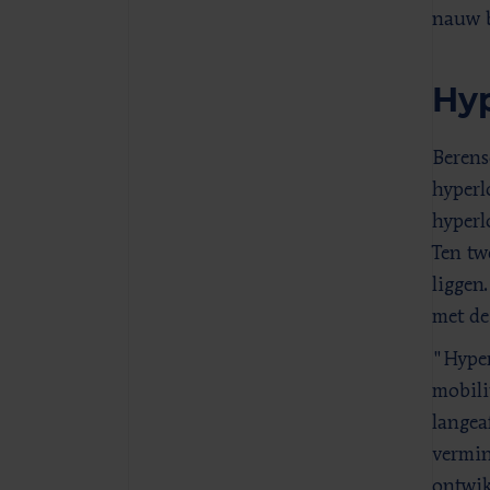
nauw b
Hyp
Berens
hyperl
hyperl
Ten tw
liggen
met de
"Hyper
mobili
langea
vermin
ontwik