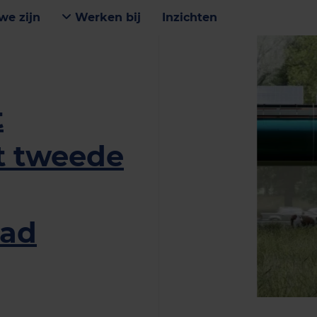
we zijn
Werken bij
Inzichten
t
t tweede
g
pad