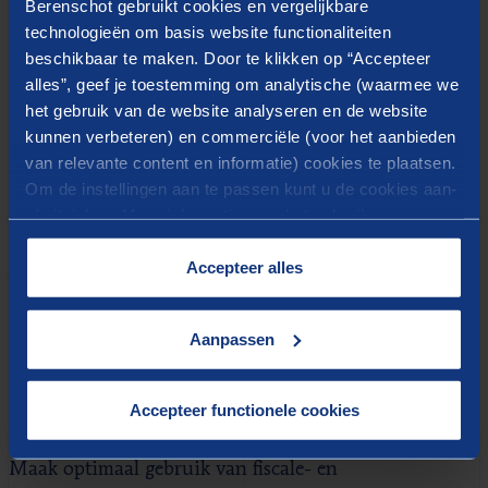
Berenschot gebruikt cookies en vergelijkbare
meer informatie
technologieën om basis website functionaliteiten
op:
https://oostnl.nl/nl/nieuws/ion2-voor-
beschikbaar te maken. Door te klikken op “Accepteer
alles”, geef je toestemming om analytische (waarmee we
innovatieve-ondernemers-oost-
het gebruik van de website analyseren en de website
nederland
en
https://oostnl.nl/nl/ion2
kunnen verbeteren) en commerciële (voor het aanbieden
van relevante content en informatie) cookies te plaatsen.
Om de instellingen aan te passen kunt u de cookies aan-
of uitvinken. Meer informatie over het gebruik van
cookies op onze website treft u in onze
“
Cookieverklaring
”.
Accepteer alles
GERELATEERD
Meer weten?
Aanpassen
Dienst
Accepteer functionele cookies
Subsidieadvies
Maak optimaal gebruik van fiscale- en