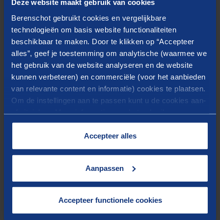
Deze website maakt gebruik van cookies
van project- en programmamanager op zich. Het
Berenschot gebruikt cookies en vergelijkbare
project loopt tot eind 2024. Projectgerelateerde
technologieën om basis website functionaliteiten
ontwikkelingen zijn te volgen via
BIPV Nederland
.
beschikbaar te maken. Door te klikken op “Accepteer
alles”, geef je toestemming om analytische (waarmee we
Meer informatie over het project is te vinden in
Solar
het gebruik van de website analyseren en de website
M
agazine
.
kunnen verbeteren) en commerciële (voor het aanbieden
van relevante content en informatie) cookies te plaatsen.
Om de instellingen aan te passen kunt u de cookies aan-
of uitvinken. Meer informatie over het gebruik van
cookies op onze website treft u in onze
“
Cookieverklaring
”.
Accepteer alles
Blijf op de hoogte van het
laatste nieuws
Aanpassen
Meld u aan voor onze nieuwsbrief
Accepteer functionele cookies
AANMELDEN