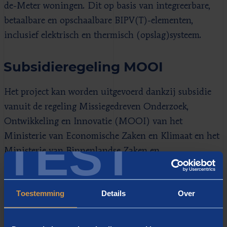
de-Meter woningen. Dit op basis van integreerbare,
betaalbare en opschaalbare BIPV(T)-elementen,
inclusief elektrisch en thermisch (opslag)systeem.
Subsidieregeling MOOI
Het project kan worden uitgevoerd dankzij subsidie
vanuit de regeling Missiegedreven Onderzoek,
Ontwikkeling en Innovatie (MOOI) van het
TEST
Ministerie van Economische Zaken en Klimaat en het
Ministerie van Binnenlandse Zaken en
Koninkrijksrelaties. Dit stelt het consortium in staat
(nieuwe) gestandaardiseerde plug&play BIPV(T)-
Toestemming
Details
Over
modules te ontwikkelen met bijbehorende
productieprocessen. Hierdoor kan de BIPVT-keten
opschalen en industrialiseren. Berenschot neemt de rol