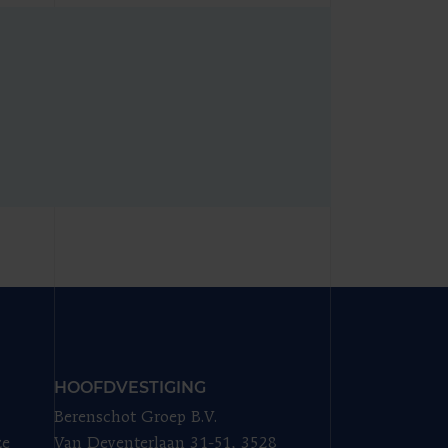
HOOFDVESTIGING
Berenschot Groep B.V.
ze
Van Deventerlaan 31-51, 3528