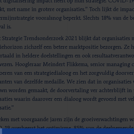
t digitalisering impact heeft op hun strategie. COVID-1
rkt, met name in grotere organisaties.” Toch lijkt de im
ermijnstrategie vooralsnog beperkt. Slechts 18% van de be
al is.
t Strategie Trendsonderzoek 2021 blijkt dat organisaties 
giehorizon zichzelf een betere marktpositie bezorgen. Ze 
rtaald in heldere doelstellingen en ook resultaatverantw
ezen. Hoogleraar Meindert Flikkema, senior managing co
oeren van een strategiedialoog en het zorgvuldig doorvert
anten van dezelfde medaille. We zien dat in organisaties 
wn worden gemaakt, de doorvertaling ver achterblijft in 
saties waarin daarover een dialoog wordt gevoerd met ve
satie.”
T
eken met voorgaande jaren zijn de groeiverwachtingen 
19 overheerst het optimisme. 85% van de deelnemende o