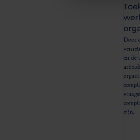
Toe
wer
orga
Door o
vernet
en de 
arbeid
organi
comple
vraags
comple
zijn.