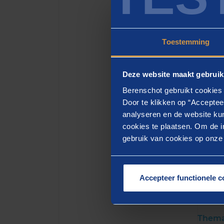
jaar e
verwac
manier
Toestemming
worden
invent
Deze website maakt gebruik
Berenschot gebruikt cookies 
Door te klikken op “Acceptee
analyseren en de website kun
cookies te plaatsen. Om de in
DOWN
gebruik van cookies op onze w
Accepteer functionele c
Me
Them