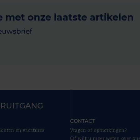
e met onze laatste artikelen
euwsbrief
RUITGANG
CONTACT
ichten en vacatures
Vragen of opmerkingen?
Of wilt u meer weten over on