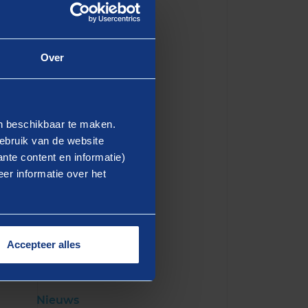
kwart van de respondenten
n vooruit en zoeken naar
en van digitalisering
Over
ooit gepaard met
onsultant bij Berenschot.
en beschikbaar te maken.
ebruik van de website
nte content en informatie)
er informatie over het
Accepteer alles
Nieuws