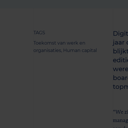
Digi
TAGS
jaar
Toekomst van werk en
blij
organisaties,
Human capital
edit
were
boar
topm
“We zi
managi