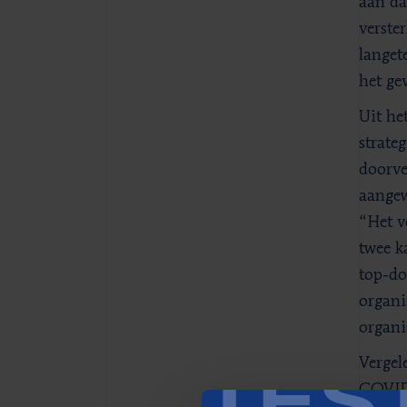
aan da
verste
langet
het gev
Uit he
strate
doorve
aangew
“Het v
twee k
top-do
organi
organi
TES
Vergel
COVID-