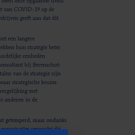
9 heeft deze opgaande trend
pact van COVID-19 op de
drijven geeft aan dat dit
met een langere
hebben hun strategie beter
oordelijke eenheden
nsultant bij Berenschot:
alen van de strategie zijn
waar strategische keuzes
vergelijking met
le anderen in de
wat getemperd, maar ondanks
rganisaties verwacht dit