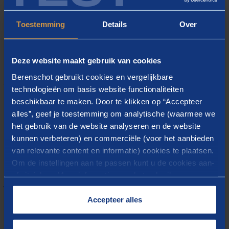
Kadaster, de Nationale Politie, Rijkswaterstaat, de
Toestemming
Details
Over
VNG, de Unie van Waterschappen en het Ministerie
van Binnenlandse Zaken en Koninkrijksrelaties. De
samenwerkende partijen hebben input geleverd voor
Deze website maakt gebruik van cookies
de handreiking. Daarnaast zijn vooraanstaande
Berenschot gebruikt cookies en vergelijkbare
wetenschappers geïnterviewd. De handreiking is
technologieën om basis website functionaliteiten
hieronder te downloaden. Het document heeft op dit
beschikbaar te maken. Door te klikken op “Accepteer
alles”, geef je toestemming om analytische (waarmee we
moment nog geen officiële status.
het gebruik van de website analyseren en de website
kunnen verbeteren) en commerciële (voor het aanbieden
Download handreiking
van relevante content en informatie) cookies te plaatsen.
Om de instellingen aan te passen kunt u de cookies aan-
of uitvinken. Meer informatie over het gebruik van
HANDREIKING GOVERNANCE VOOR EEN
cookies op onze website treft u in onze
VERANTWOORDE TOEPASSING VAN ALGORITMEN
“
Cookieverklaring
”.
Accepteer alles
(PDF)