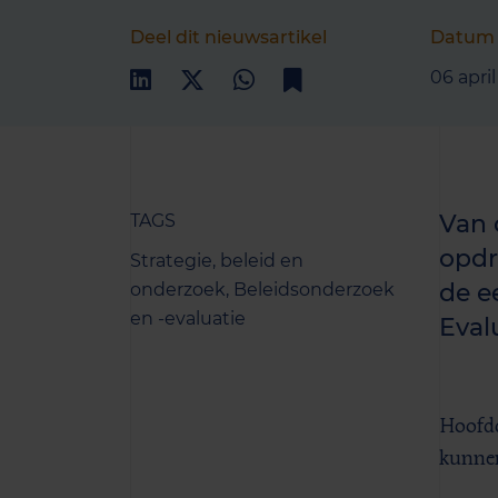
Deel dit nieuwsartikel
Datum
06 apri
Van 
TAGS
opdr
Strategie, beleid en
de e
onderzoek,
Beleidsonderzoek
en -evaluatie
Eval
Hoofdd
kunnen