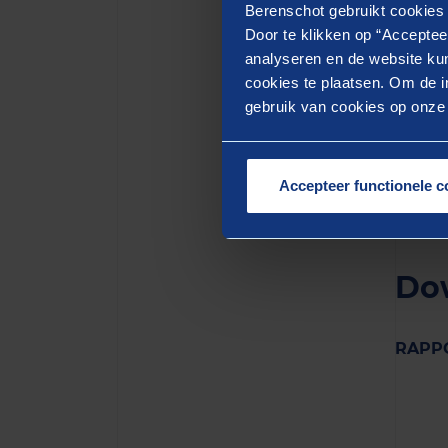
uitvoe
Berenschot gebruikt cookies 
intern
Door te klikken op “Acceptee
analyseren en de website kun
uit on
cookies te plaatsen. Om de in
gebrui
gebruik van cookies op onze w
Alle d
steent
beleid
Accepteer functionele c
Do
RAPPO