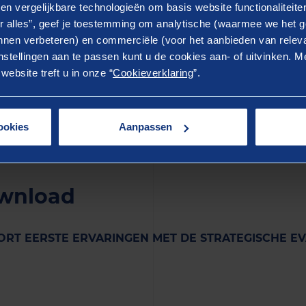
rder is van beleidsonderzoek, stelt Berkhout. “Op dat pun
en vergelijkbare technologieën om basis website functionaliteit
 nog verder geprofessionaliseerd. Onze kracht is dat we o
r alles”, geef je toestemming om analytische (waarmee we het g
nen verbeteren) en commerciële (voor het aanbieden van releva
ze adviespraktijk steeds goed weten te koppelen aan gede
stellingen aan te passen kunt u de cookies aan- of uitvinken. Me
k van onderzoeksmethoden, zoals we nu bij de evaluatie
ebsite treft u in onze “
Cookieverklaring
”.
epartementen kunnen hier hun voordeel mee doen. Op di
je bij aan het verbeteren van inzicht in de doeltreffendh
.” Woensdag 30 maart jl. is het rapport naar de Tweede 
ookies
Aanpassen
wnload
RT EERSTE ERVARINGEN MET DE STRATEGISCHE E