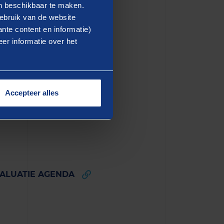
t zijn we het afgelopen jaar
en beschikbaar te maken.
nze uitgebreide sectorkennis
ebruik van de website
nte content en informatie)
gen expertise rond het
er informatie over het
 van de SEA hebben gedaan.
e manier dragen we ons
eid en doelmatigheid van
Kamer gestuurd.
Accepteer alles
VALUATIE AGENDA