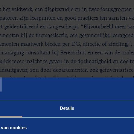
s het veldwerk, een dieptestudie en in twee focusgroepe
natoren zijn leerpunten en good practices ten aanzien v
t geïdentificeerd en aangescherpt. “Bijvoorbeeld meer 
ementen bij de themaselectie, een gezamenlijke leeragend
ementen maatwerk bieden per DG, directie of afdeling,”,
 managing consultant bij Berenschot en een van de onde
bliek meer inzicht te geven in de doelmatigheid en doelt
T
idsuitgaven, zou door departementen ook geïnventarise
inzichten de politiek wil beschikken en hoe zij de inho
iseren voor parlementariërs en burgers.”
rke uitvoerder
Details
pdracht toont aan dat Berenschot als organisatieadviesb
 van cookies