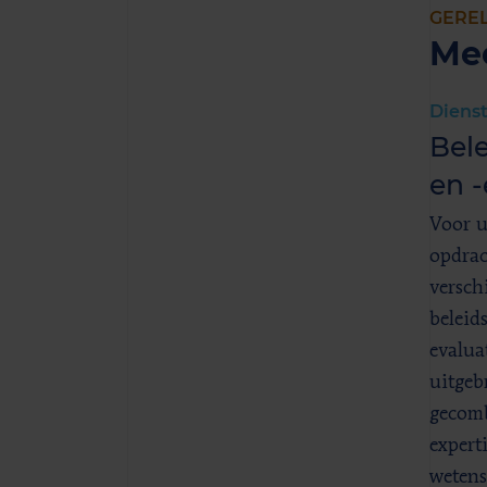
GERE
Me
Diens
Bel
en -
Voor u
opdrac
versch
beleid
evalua
uitgeb
gecomb
experti
wetens