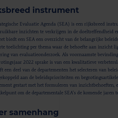
ksbreed instrument
ategische Evaluatie Agenda (SEA) is een rijksbreed instr
ruikbare inzichten te verkrijgen in de doeltreffendheid 
et biedt een SEA een overzicht van de belangrijke beleid
rte toelichting per thema waar de behoefte aan inzicht li
ring van evaluatieonderzoek. Als voornaamste bevinding
rotingsjaar 2022 sprake is van een kwalitatieve verbeters
ft een deel van de departementen het selecteren van bele
gekoppeld aan de beleidsprioriteiten en begrotingsartikele
ement gestart met het formuleren van inzichtbehoeften, e
kelpunt om de departementale SEA’s de komende jaren te
er samenhang