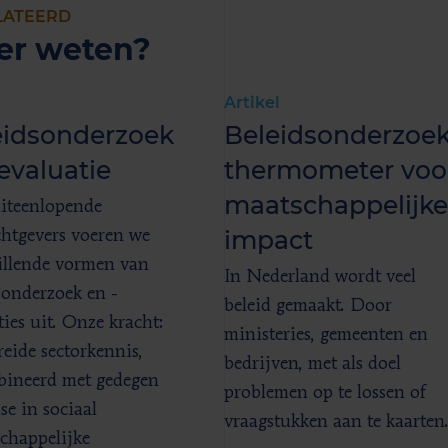
LATEERD
er weten?
t
Artikel
eidsonderzoek
Beleidsonderzoek
evaluatie
thermometer voo
maatschappelijke
iteenlopende
impact
htgevers voeren we
illende vormen van
In Nederland wordt veel
sonderzoek en -
beleid gemaakt. Door
ties uit. Onze kracht:
ministeries, gemeenten en
reide sectorkennis,
bedrijven, met als doel
ineerd met gedegen
problemen op te lossen of
se in sociaal
vraagstukken aan te kaarten
chappelijke