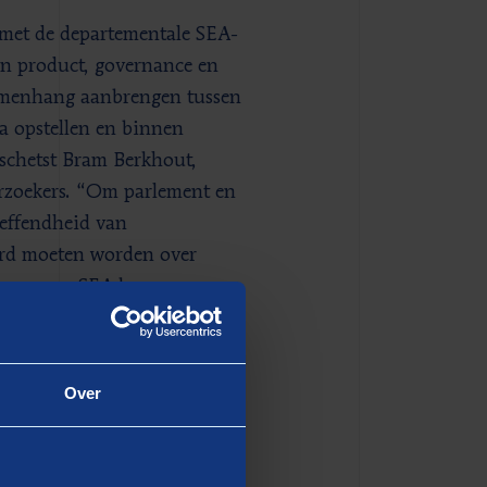
n met de departementale SEA-
an product, governance en
samenhang aanbrengen tussen
a opstellen en binnen
 schetst Bram Berkhout,
rzoekers. “Om parlement en
reffendheid van
erd moeten worden over
ud van een SEA kunnen
Over
ureau ook een sterke