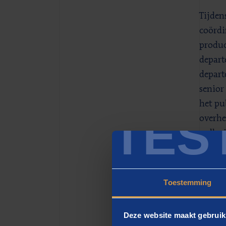
Tijden
coördi
produc
depart
depart
senior
het pu
TES
overhe
welke 
visual
Ste
Toestemming
Deze o
Deze website maakt gebruik