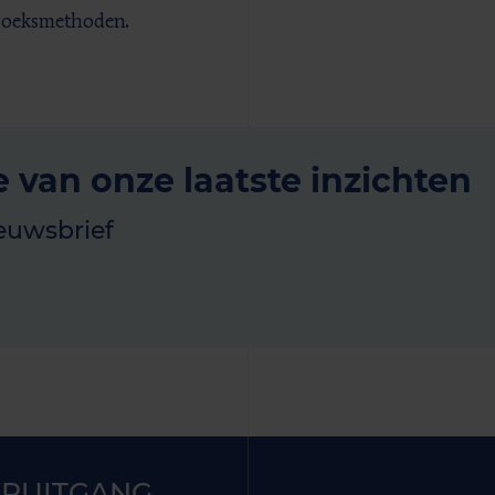
zoeksmethoden.
e van onze laatste inzichten
euwsbrief
RUITGANG