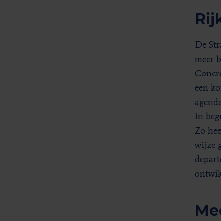
Rij
De Str
meer b
Concre
een ko
agende
in beg
Zo hee
wijze 
depart
ontwik
Me