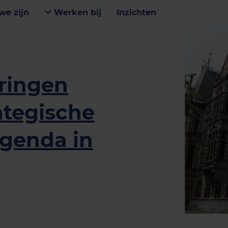
we zijn
Werken bij
Inzichten
aringen
ategische
Agenda in