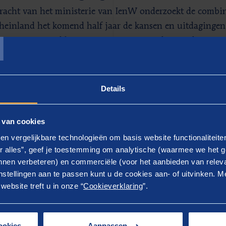
racht van het ministerie van IenW onderzoekt de combin
T
einland het komend half jaar de kansen en uitdagingen
rentie tot stand komen van internationale treindiensten.
k aan met zoveel mogelijk nationale en internationale m
landse overheden en consumentenorganisaties.
Details
tleider
Kaj Mook
roept geïnteresseerde partijen op om zic
jn op zoek naar vervoerders die interesse hebben om het
 van cookies
anbod tot stand te brengen. Wij komen graag in contact m
en vergelijkbare technologieën om basis website functionaliteit
nen.“
r alles”, geef je toestemming om analytische (waarmee we het g
nen verbeteren) en commerciële (voor het aanbieden van releva
stellingen aan te passen kunt u de cookies aan- of uitvinken. Me
ebsite treft u in onze “
Cookieverklaring
”.
ookies
Aanpassen