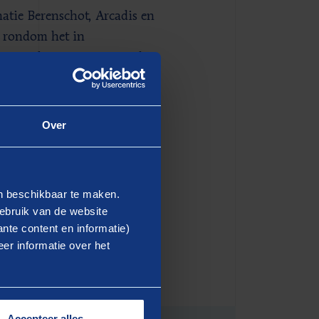
atie Berenschot, Arcadis en
 rondom het in
 Deze drie partijen gaan het
arktpartijen, Nederlandse en
Over
h actief bij hem te melden:
 toekomstige internationale
et partijen die zich hierin
en beschikbaar te maken.
ebruik van de website
nte content en informatie)
er informatie over het
Accepteer alles