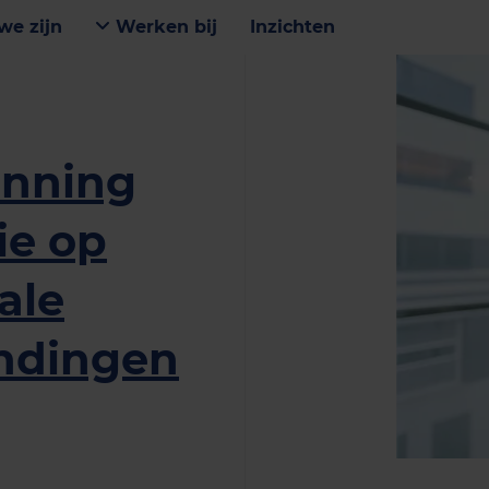
we zijn
Werken bij
Inzichten
enning
ie op
ale
ndingen