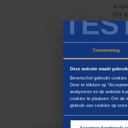
In opd
TES
TÜV Rh
concur
gespre
buiten
Toestemming
Projec
“We zi
Deze website maakt gebruik
treina
Berenschot gebruikt cookies 
herken
Door te klikken op “Acceptee
analyseren en de website kun
cookies te plaatsen. Om de in
gebruik van cookies op onze w
Accepteer functionele c