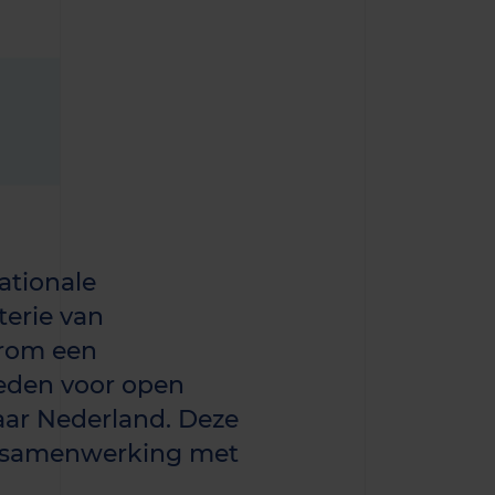
ationale
terie van
arom een
eden voor open
aar Nederland. Deze
n samenwerking met