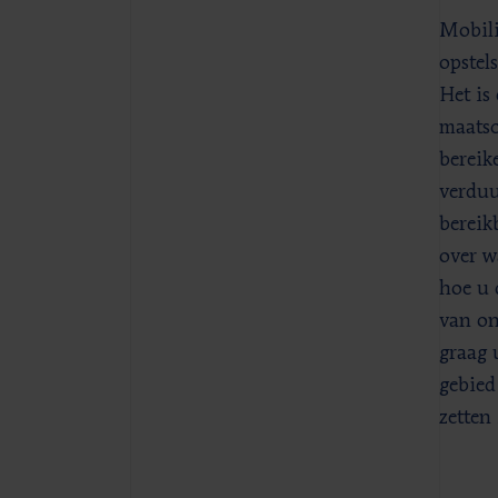
Mobili
opstel
Het is
maatsc
bereik
verduu
bereik
over w
hoe u d
van on
graag 
gebied
zetten 