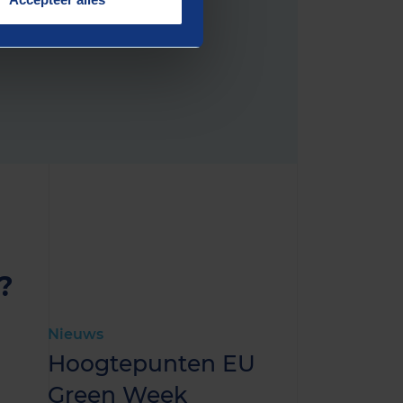
?
Nieuws
Hoogtepunten EU
Green Week