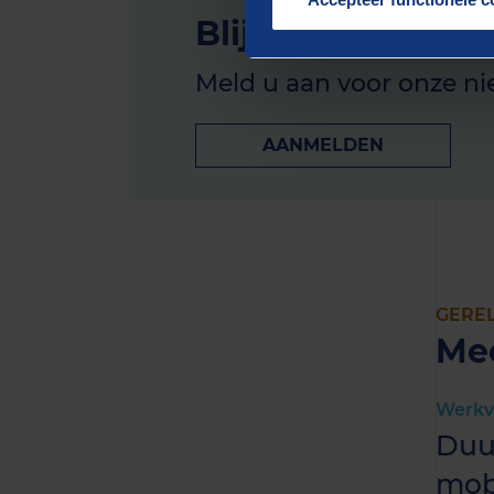
Blijf op de hoogt
Meld u aan voor onze ni
AANMELDEN
GERE
Mee
Werkv
Duu
mobi