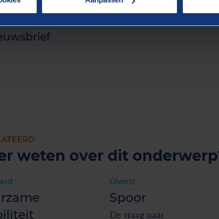
e van het laatste nieuws
euwsbrief
LATEERD
r weten over dit onderwerp
eld
Dienst
rzame
Spoor
liteit
De vraag naar