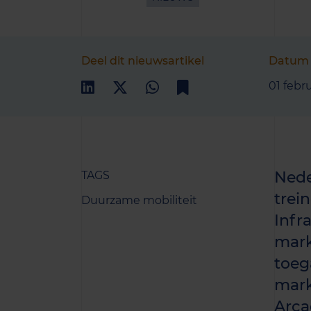
Deel dit nieuwsartikel
Datum
01 febr
Nede
TAGS
trei
Duurzame mobiliteit
Infr
mark
toeg
mark
Arca