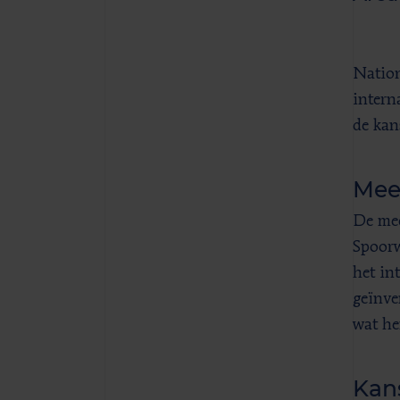
Nation
intern
de kan
Mee
De mee
Spoorw
het in
geïnve
wat he
Kan