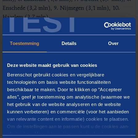
TEST
Enschede (3,2 mln), 9. Nijmegen (3,1 mln), 10.
Haarlem (2,7 mln).
Toestemming
Details
Over
Uit deze cijfers blijkt dat
bijvoorbeeld Eindhoven er 1,7
Deze website maakt gebruik van cookies
mln op achteruit gaat. Maar, dat
Berenschot gebruikt cookies en vergelijkbare
is een deel van het verhaal.
technologieën om basis website functionaliteiten
Feitelijk gaat Eindhoven er 4,2
beschikbaar te maken. Door te klikken op “Accepteer
mln op achteruit door de
alles”, geef je toestemming om analytische (waarmee we
het gebruik van de website analyseren en de website
herverdeling en krijgt
kunnen verbeteren) en commerciële (voor het aanbieden
Eindhoven er 2,5 mln bij door het
van relevante content en informatie) cookies te plaatsen.
hogere macrobudget. Per saldo
Om de instellingen aan te passen kunt u de cookies aan-
of uitvinken. Meer informatie over het gebruik van
dus 1,7 mln. - Martin Heekelaar,