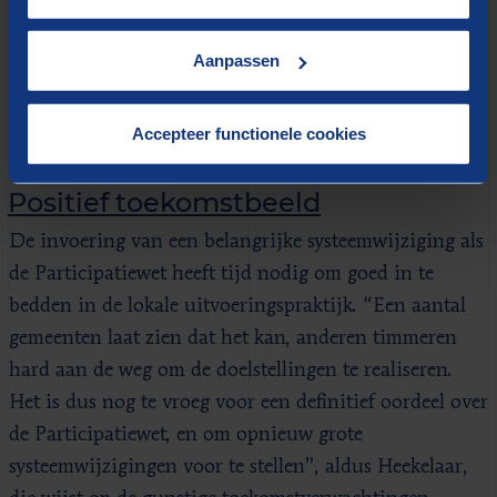
zijn ook gemeenten waar de ontwikkeling minder snel
gaat. Volgens de cijfers bij het CBS komen
Aanpassen
bijvoorbeeld in Zaanstad voor elke 100 mensen die de
Wsw verlaten 7 mensen vanuit de nieuwe doelgroep
Accepteer functionele cookies
in de plaats.
Positief toekomstbeeld
De invoering van een belangrijke systeemwijziging als
de Participatiewet heeft tijd nodig om goed in te
bedden in de lokale uitvoeringspraktijk. “Een aantal
gemeenten laat zien dat het kan, anderen timmeren
hard aan de weg om de doelstellingen te realiseren.
Het is dus nog te vroeg voor een definitief oordeel over
de Participatiewet, en om opnieuw grote
systeemwijzigingen voor te stellen”, aldus Heekelaar,