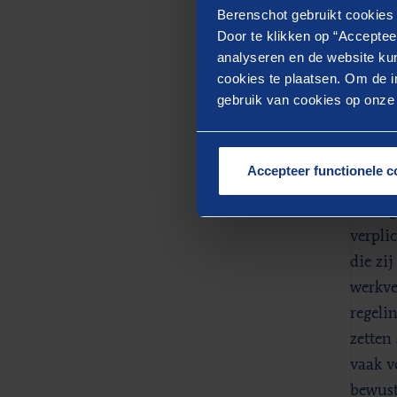
Berenschot gebruikt cookies 
bedenk
Door te klikken op “Acceptee
market
analyseren en de website kun
te zijn
cookies te plaatsen. Om de in
bewegi
gebruik van cookies op onze w
zonder
jaar h
Accepteer functionele c
Verder
bedrag
verpli
die zi
werkve
regeli
zetten
vaak v
bewust