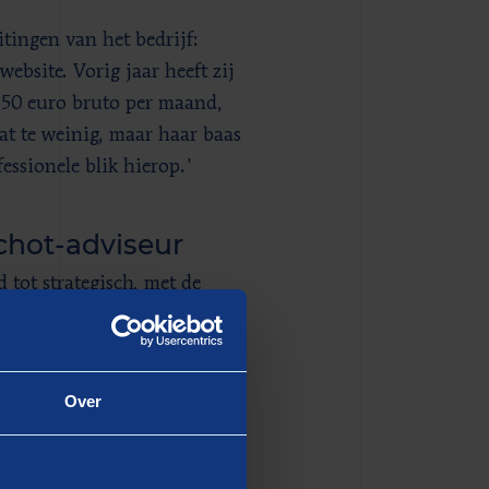
itingen van het bedrijf:
ebsite. Vorig jaar heeft zij
250 euro bruto per maand,
at te weinig, maar haar baas
essionele blik hierop.'
chot-adviseur
 tot strategisch, met de
 jouw werkzaamheden met
gmedewerker met dit
ijd uitschieters, maar als ik
Over
drijven, dan zitten die ook
 van de organisatie. Je