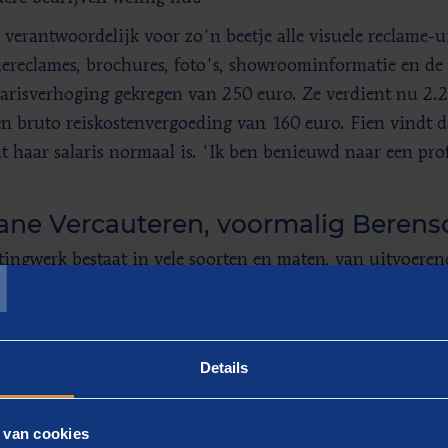
s verantwoordelijk voor zo'n beetje alle visuele reclame-u
siereclames, brochures, foto's, showroominformatie en de w
larisverhoging gekregen van 250 euro. Ze verdient nu 2.
en bruto reiskostenvergoeding van 160 euro. Fien vindt d
at haar salaris normaal is. 'Ik ben benieuwd naar een prof
ane Vercauteren, voormalig Berens
T
ingwerk bestaat in vele soorten en maten, van uitvoerend
uiteenlopende verdiensten. Uit je vraag maak ik op dat
perationeel (soms tactisch) zijn. Als startend marketin
tsgebied heb jij een prima salaris. Natuurlijk zijn er alt
Details
alaris vergelijk met marketingfuncties bij andere retailbe
e 2.000 euro qua startsalaris.
 van cookies
 je werkzaamheden ben je druk met de marketinguitingen