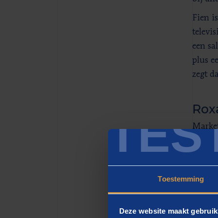
Fien i
televi
een sa
plus e
zegt d
Rox
TES
Market
meest 
name o
aandach
Toestemming
jouw s
rond d
Deze website maakt gebruik
Gezien