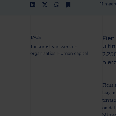
11 maar
Fien
TAGS
uiti
Toekomst van werk en
2.25
organisaties,
Human capital
hiero
Fiens 
laag, 
terras
omdat 
bij an