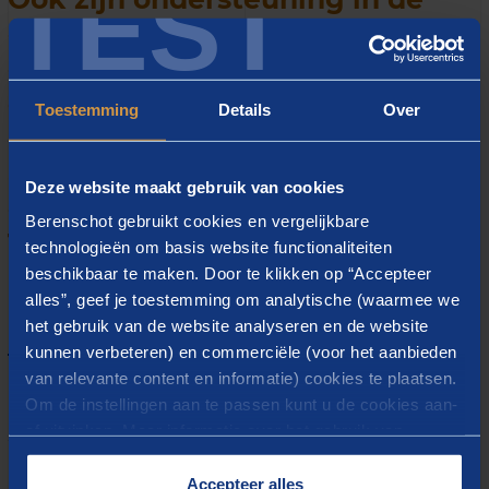
TEST
diverse overleggen is door de
directie en de raad van toezicht
op hoge prijs gesteld. Zijn
Toestemming
Details
Over
deskundigheid is een
aanbeveling op zich!” - Mr. G.J.
Deze website maakt gebruik van cookies
de Graaf, voorzitter Raad van
Berenschot gebruikt cookies en vergelijkbare
Toezicht Introdans
technologieën om basis website functionaliteiten
beschikbaar te maken. Door te klikken op “Accepteer
alles”, geef je toestemming om analytische (waarmee we
het gebruik van de website analyseren en de website
Introdans beweegt!
kunnen verbeteren) en commerciële (voor het aanbieden
van relevante content en informatie) cookies te plaatsen.
Om de situatie ten goede te laten keren, hebben we
Om de instellingen aan te passen kunt u de cookies aan-
twee varianten uitgewerkt: een ambitieus plan A
of uitvinken. Meer informatie over het gebruik van
waarvoor meer publieke middelen nodig zijn en een
cookies op onze website treft u in onze
behoudend plan B met minder dansers en minder
“
Cookieverklaring
”.
Accepteer alles