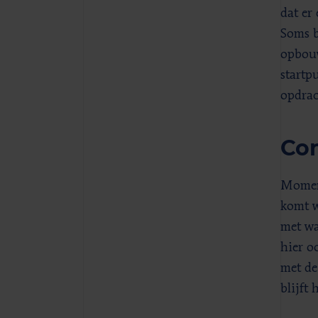
dat er 
Soms b
opbouw
startp
opdrac
Con
Moment
komt w
met wa
hier o
met de
blijft