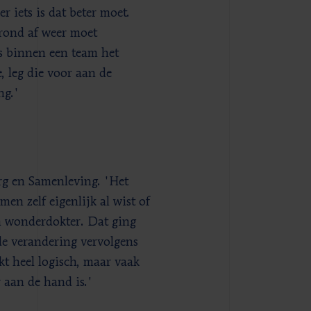
r iets is dat beter moet.
grond af weer moet
es binnen een team het
, leg die voor aan de
ng.'
g en Samenleving. 'Het
n zelf eigenlijk al wist of
n wonderdokter. Dat ging
de verandering vervolgens
kt heel logisch, maar vaak
 aan de hand is.'