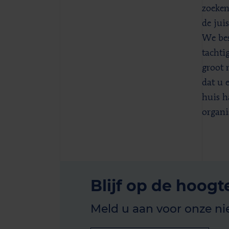
zoeken
de jui
We bes
tachti
groot 
dat u e
huis h
organi
Blijf op de hoogt
Meld u aan voor onze ni