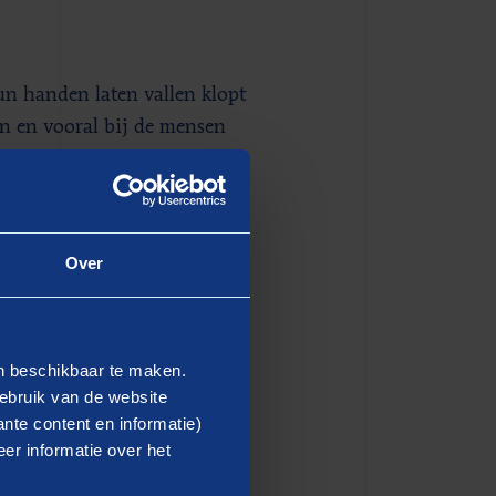
un handen laten vallen klopt
en en vooral bij de mensen
op van tijd beter verlopen en
feer automatisch ook. Dat
beter gewerkt. Het is geen
Over
en beschikbaar te maken.
jgt, en
ebruik van de website
nte content en informatie)
 doe je
er informatie over het