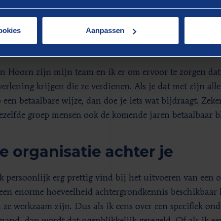
ookies
Aanpassen
s wat bijdraagt
in Hoorn zijn mijn team en ik er om ervoor te zorgen da
erlening krijgen die ze verdienen. Als je dat met zijn alle
een betaalbare wijze, dan doe je iets wat bijdraagt. Zeker
ezelfde groep mensen ook de komende jaren betaalbaar bli
e organisatie achter je
k persoonlijk erg prettig vind bij het uitvoeren van een 
 een enorme hoeveelheid achtergrondkennis beschikbaar
 ze werkzaam zijn. Dus als ik eens over een specifiek o