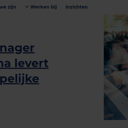
we zijn
Werken bij
Inzichten
anager
ma levert
elijke