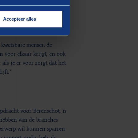
Accepteer alles
t kwetsbare mensen de
n voor elkaar krijgt, en ook
 als je er voor zorgt dat het
jft.'
opdracht voor Berenschot, is
 hebben van de branches
nderwerp wil kunnen sparren