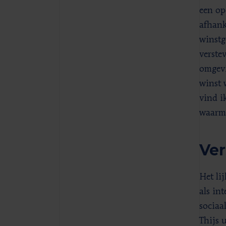
een op
afhank
winstg
verste
omgevi
winst 
vind i
waarme
Ver
Het li
als in
sociaa
Thijs 