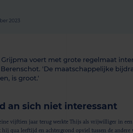
ber 2023
s Grijpma voert met grote regelmaat int
 Berenschot. 'De maatschappelijke bijdra
en, is groot.'
d an sich niet interessant
ine vijftien jaar terug werkte Thijs als vrijwilliger in ee
hij qua leeftijd en achtergrond opviel tussen de andere vri