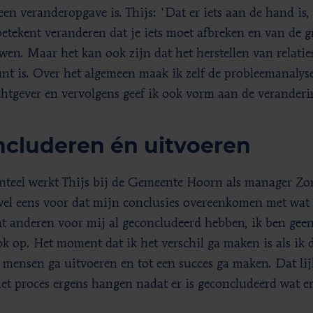
een veranderopgave is. Thijs: 'Dat er iets aan de hand is, e
etekent veranderen dat je iets moet afbreken en van de 
en. Maar het kan ook zijn dat het herstellen van relati
unt is. Over het algemeen maak ik zelf de probleemanalyse
htgever en vervolgens geef ik ook vorm aan de veranderi
cluderen én uitvoeren
eel werkt Thijs bij de Gemeente Hoorn als manager Zor
el eens voor dat mijn conclusies overeenkomen met wat me
t anderen voor mij al geconcludeerd hebben, ik ben gee
ok op. Het moment dat ik het verschil ga maken is als ik 
 mensen ga uitvoeren en tot een succes ga maken. Dat lij
 het proces ergens hangen nadat er is geconcludeerd wat er