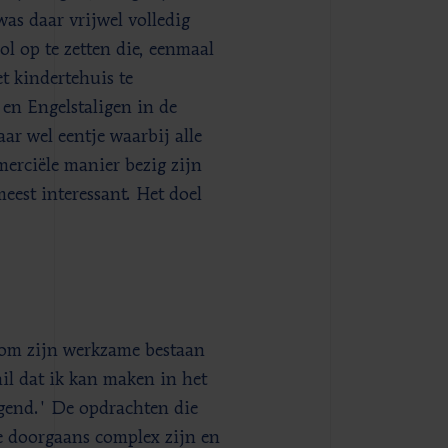
as daar vrijwel volledig
l op te zetten die, eenmaal
t kindertehuis te
 en Engelstaligen in de
ar wel eentje waarbij alle
erciële manier bezig zijn
meest interessant. Het doel
at om zijn werkzame bestaan
il dat ik kan maken in het
igend.' De opdrachten die
e doorgaans complex zijn en