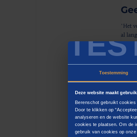
Gee
'Het v
TES
al lan
voor w
dat me
geldt 
rocket 
Toestemming
Deze website maakt gebruik
Berenschot gebruikt cookies 
Als je dat
Door te klikken op “Acceptee
analyseren en de website kun
ook nog o
cookies te plaatsen. Om de in
iets wat b
gebruik van cookies op onze w