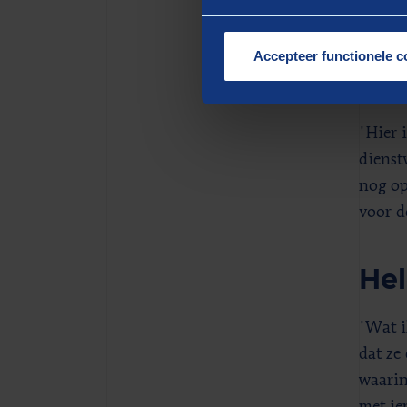
Accepteer functionele c
Iet
'Hier 
dienstv
nog op 
voor d
Hel
'Wat i
dat ze
waarin