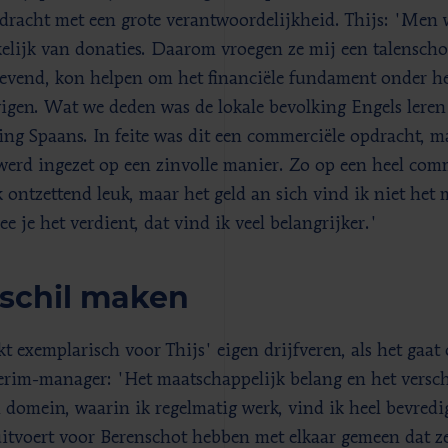
dracht met een grote verantwoordelijkheid. Thijs: 'Men w
elijk van donaties. Daarom vroegen ze mij een talenschoo
evend, kon helpen om het financiële fundament onder he
vigen. Wat we deden was de lokale bevolking Engels leren
ng Spaans. In feite was dit een commerciële opdracht, ma
werd ingezet op een zinvolle manier. Zo op een heel comm
k ontzettend leuk, maar het geld an sich vind ik niet het 
e je het verdient, dat vind ik veel belangrijker.'
schil maken
jkt exemplarisch voor Thijs' eigen drijfveren, als het ga
terim-manager: 'Het maatschappelijk belang en het versch
l domein, waarin ik regelmatig werk, vind ik heel bevred
uitvoert voor Berenschot hebben met elkaar gemeen dat z