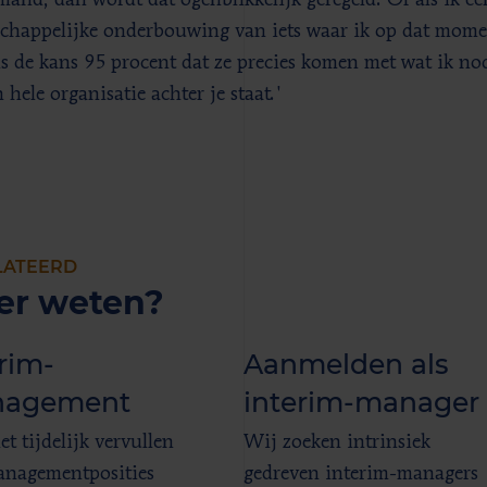
mand, dan wordt dat ogenblikkelijk geregeld. Of als ik ee
chappelijke onderbouwing van iets waar ik op dat momen
is de kans 95 procent dat ze precies komen met wat ik nod
 hele organisatie achter je staat.'
LATEERD
er weten?
rim-
Aanmelden als
agement
interim-manager
t tijdelijk vervullen
Wij zoeken intrinsiek
nagementposities
gedreven interim-managers