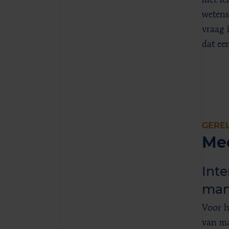
met ie
wetens
vraag 
dat een
GERE
Me
Inte
man
Voor he
van ma