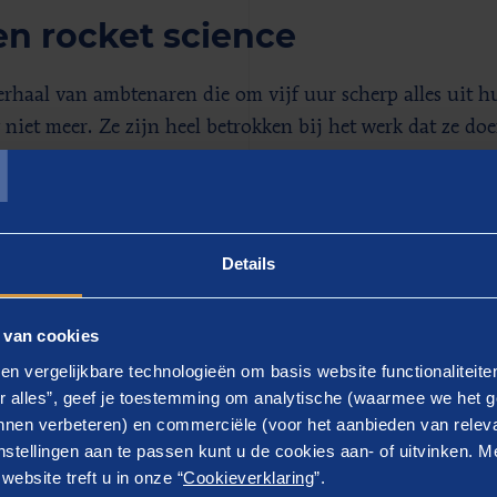
n rocket science
erhaal van ambtenaren die om vijf uur scherp alles uit h
T
g niet meer. Ze zijn heel betrokken bij het werk dat ze do
ie ze het doen. Als je dan ziet dat alle processen na verlo
n in staat is zijn werk beter te doen, dan verandert de s
trouwens andersom net zo; is de sfeer beter, dan wordt er 
science.'
Details
 van cookies
en vergelijkbare technologieën om basis website functionaliteit
 met zijn allen voor elkaar kri
r alles”, geef je toestemming om analytische (waarmee we het g
nen verbeteren) en commerciële (voor het aanbieden van releva
p een betaalbare wijze, dan
stellingen aan te passen kunt u de cookies aan- of uitvinken. Me
ijdraagt.
ebsite treft u in onze “
Cookieverklaring
”.