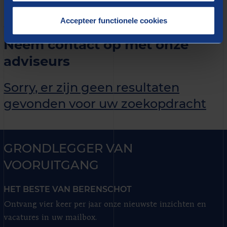
Accepteer functionele cookies
WIE DAT DOEN
Neem contact op met onze
adviseurs
Sorry, er zijn geen resultaten
gevonden voor uw zoekopdracht
GRONDLEGGER VAN
VOORUITGANG
HET BESTE VAN BERENSCHOT
Ontvang vier keer per jaar onze nieuwste inzichten en
vacatures in uw mailbox.