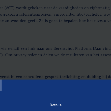
st (ACT) wordt gekeken naar de vaardigheden op cijfermatig,
 gekozen referentiegroepen: vmbo, mbo, hbo/bachelor, wo/mas
e antwoorden geeft. Zo is goed te bepalen hoe het niveau v
 via e-mail een link naar ons Berenschot Platform. Daar vind
DF). Om privacy redenen delen we de resultaten van het ass
T
wenst in een aanvullend gesprek toelichting en duiding bij d
en extra investering van € 95,-. U kunt bij uw bestelling aa
Details