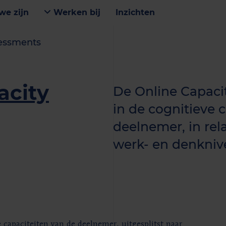
we zijn
Werken bij
Inzichten
sessments
acity
De Online Capacit
in de cognitieve 
deelnemer, in rel
werk- en denkniv
e capaciteiten van de deelnemer, uitgesplitst naar