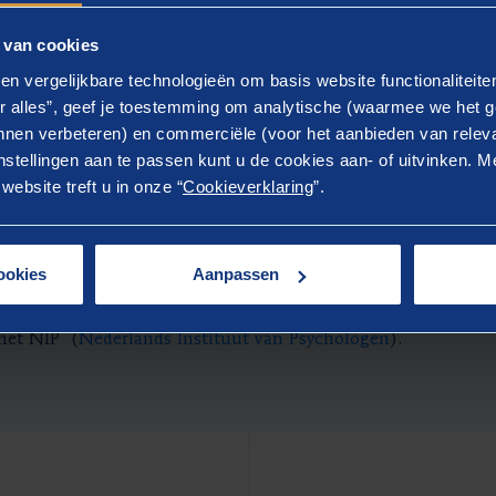
 van cookies
en vergelijkbare technologieën om basis website functionaliteit
r alles”, geef je toestemming om analytische (waarmee we het g
nen verbeteren) en commerciële (voor het aanbieden van releva
?
stellingen aan te passen kunt u de cookies aan- of uitvinken. Me
ebsite treft u in onze “
Cookieverklaring
”.
an de normen van de COTAN (
Commissie Testaangelegenhed
ookies
Aanpassen
 het NIP (
Nederlands Instituut van Psychologen
).