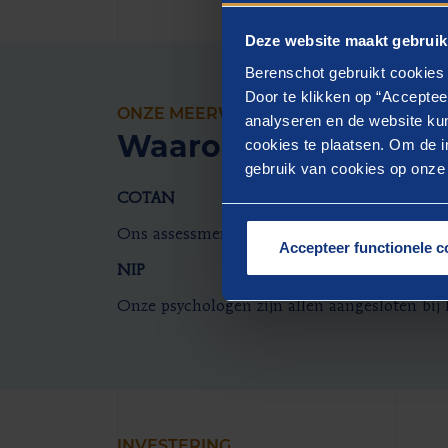
Deze website maakt gebruik
Berenschot gebruikt cookies 
Door te klikken op “Acceptee
ONZE MEERWAARDE
analyseren en de website kun
Waarom Berenschot
cookies te plaatsen. Om de in
gebruik van cookies op onze w
COTAN
Ons assessmentinstrumentarium voldoet a
Accepteer functionele c
NIP
Onze psychologen zijn allen aangesloten bij
INVESTERING