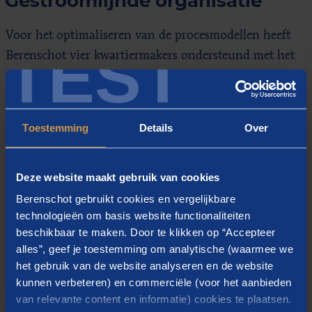
Gestroomlijnde organisatie
Voor het optimaliseren van de procesmodellen heeft
TEST
Berenschot vier kwartiermakers ondersteund met het
zogeheten D-PBOI-model. Dit model biedt een
gestructureerde aanpak om (delen van) de
organisatiestructuur van een bedrijf te herontwerpen
Toestemming
Details
Over
of te verbeteren. Tijdens het doorlopen van de stappen
wordt aandacht besteed aan zowel de doelstellingen
van het bedrijf(sonderdeel) en de te optimaliseren
Deze website maakt gebruik van cookies
processen als het benodigde besturingssysteem, de
Berenschot gebruikt cookies en vergelijkbare
technologieën om basis website functionaliteiten
gewenste organisatie-inrichting en de
beschikbaar te maken. Door te klikken op “Accepteer
informatiestromen. Op deze manier ontstaat een
alles”, geef je toestemming om analytische (waarmee we
gestroomlijnde organisatie die beter is afgestemd op
het gebruik van de website analyseren en de website
de doelen, producten & diensten, en behoeften van het
kunnen verbeteren) en commerciële (voor het aanbieden
bedrijf.
van relevante content en informatie) cookies te plaatsen.