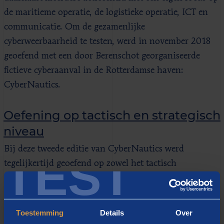
de maritieme operatie, de logistieke operatie, ICT en
communicatie. Om de gezamenlijke
cyberweerbaarheid te testen, werd in november 2018
geoefend met een door Berenschot georganiseerde
fictieve cyberaanval in de Rotterdamse haven:
CyberNautics.
Oefening op tactisch en strategisch
niveau
Bij deze tweede editie van CyberNautics werd
TEST
tegelijkertijd geoefend op zowel het tactisch
(actiecentra) als het strategisch niveau (HCT). Vanuit
onder andere de Divisie Havenmeester Rotterdam, de
rederijen en terminals, het Loodswezen Rotterdam-
Toestemming
Details
Over
Rijnmond en de Douane pakten de deelnemers de