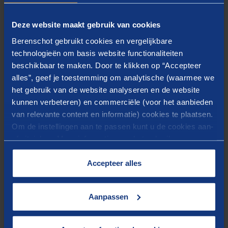
(effecten van de) cyberaanval aan. Tijdens deze
Deze website maakt gebruik van cookies
oefening kwam ook de rol van de fictief getroffen
Berenschot gebruikt cookies en vergelijkbare
bedrijven en de rol van de veiligheidsregio
technologieën om basis website functionaliteiten
nadrukkelijk in beeld. Met de ontwikkeling van de
beschikbaar te maken. Door te klikken op “Accepteer
actiecentra Maritiem en ICT en het gezamenlijk
alles”, geef je toestemming om analytische (waarmee we
oefenen met het Haven Crisisteam heeft het
het gebruik van de website analyseren en de website
Havenbedrijf Rotterdam een sprong voorwaarts
kunnen verbeteren) en commerciële (voor het aanbieden
van relevante content en informatie) cookies te plaatsen.
gemaakt in crisismanagement.
Om de instellingen aan te passen kunt u de cookies aan-
of uitvinken. Meer informatie over het gebruik van
cookies op onze website treft u in onze
“
Cookieverklaring
”.
Accepteer alles
Meer over
Aanpassen
FERM ROTTERDAM