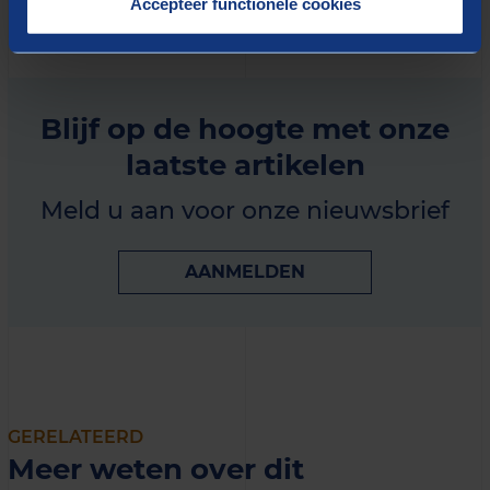
Accepteer functionele cookies
Blijf op de hoogte met onze
laatste artikelen
Meld u aan voor onze nieuwsbrief
AANMELDEN
GERELATEERD
Meer weten over dit