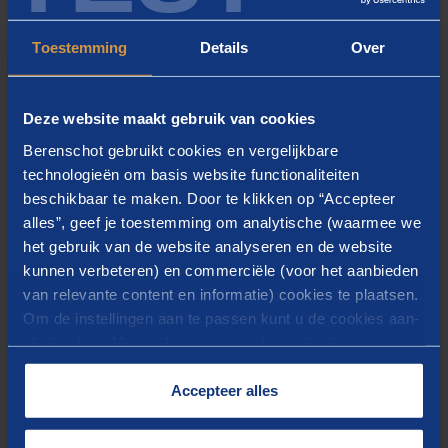
Toestemming
Details
Over
GERELATEERD
Meer weten?
Deze website maakt gebruik van cookies
Berenschot gebruikt cookies en vergelijkbare
Werkvelden
technologieën om basis website functionaliteiten
beschikbaar te maken. Door te klikken op “Accepteer
Gemeentekas
alles”, geef je toestemming om analytische (waarmee we
Gemeenten worden voortdurend geconfronteerd met
het gebruik van de website analyseren en de website
ontwikkelingen die om nieuw beleid vragen.
kunnen verbeteren) en commerciële (voor het aanbieden
van relevante content en informatie) cookies te plaatsen.
Daarnaast moeten zij omgaan met grote fluctuaties in
Om de instellingen aan te passen kunt u de cookies aan-
de inkomsten vanuit het Rijk. Hoe houdt u de
of uitvinken. Meer informatie over het gebruik van
gemeente financieel gezond?
cookies op onze website treft u in onze
“
Cookieverklaring
”.
Accepteer alles
Thema
Transformatie van het openbaar