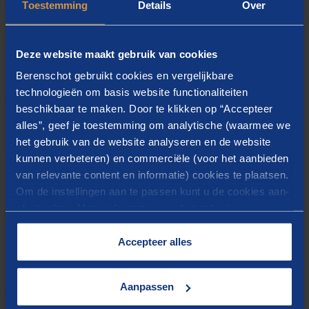
Toestemming
Details
Over
Deze website maakt gebruik van cookies
Een warmtekavelstrategie is een nieuw product voor
Berenschot gebruikt cookies en vergelijkbare
gemeenten en in het kader van de Wcw nog niet eerder
technologieën om basis website functionaliteiten
vastgesteld. Wij hebben echter ruime ervaring met het
beschikbaar te maken. Door te klikken op “Accepteer
begeleiden van zowel gemeenten als warmtebedrijven bij
alles”, geef je toestemming om analytische (waarmee we
het bepalen van warmtenetgebieden, onder andere op
het gebruik van de website analyseren en de website
basis van een zelf ontworpen interactieve businesscase.
kunnen verbeteren) en commerciële (voor het aanbieden
Daarin kunnen we buurten aan en uit zetten en zo direct
van relevante content en informatie) cookies te plaatsen.
Om de instellingen aan te passen kunt u de cookies aan-
het financiële effect op het kostenplaatje zien.
of uitvinken. Meer informatie over het gebruik van
cookies op onze website treft u in onze
“
Cookieverklaring
”.
Accepteer alles
Aanpassen
WIE DAT DOEN