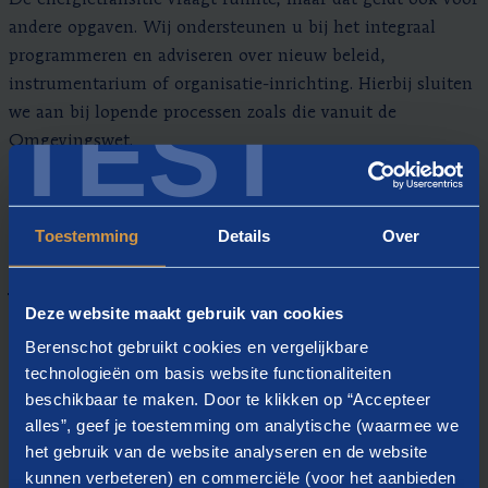
andere opgaven. Wij ondersteunen u bij het integraal
programmeren en adviseren over nieuw beleid,
instrumentarium of organisatie-inrichting. Hierbij sluiten
TEST
we aan bij lopende processen zoals die vanuit de
Omgevingswet.
Toestemming
Details
Over
Maatschappelijke betrokkenheid
Deze website maakt gebruik van cookies
De energietransitie is van ons allemaal. Wij helpen RES-
Berenschot gebruikt cookies en vergelijkbare
regio’s bij het betrokken krijgen én houden van diverse
technologieën om basis website functionaliteiten
doelgroepen en het experimenteren met nieuwe
beschikbaar te maken. Door te klikken op “Accepteer
participatievormen, zoals een burgerforum. Samen met u
alles”, geef je toestemming om analytische (waarmee we
geven we de participatiestrategie vorm en evalueren we
het gebruik van de website analyseren en de website
deze na afloop. Ook adviseren we u over het in te zetten
kunnen verbeteren) en commerciële (voor het aanbieden